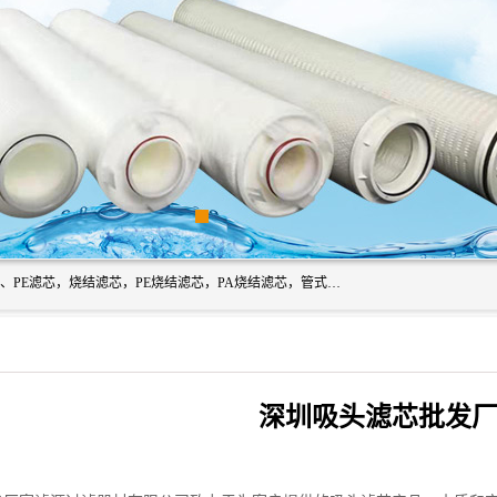
广州滤源过滤器材有限公司主营经营产品有：PTFE烧结滤芯、PE滤芯，烧结滤芯，PE烧结滤芯，PA烧结滤芯，管式膜支撑管，真空上料机滤芯，粉末烧结滤芯，止溢滤芯，吸头滤芯，湿化瓶滤芯、不锈钢烧结滤芯等。公司现拥有一批精干的管理人员和一支高素质的技术队伍，舒适优雅的办公环境和拥有全新现代化标准厂房。
深圳吸头滤芯批发