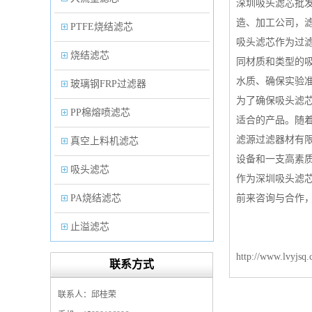
深圳吸头滤芯批
造、加工公司，
PTFE烧结滤芯
吸头滤芯作为过
烧结滤芯
同材质和类型的
水质、确保实验
玻璃钢FRP过滤器
为了确保吸头滤
PP棉熔喷滤芯
适合的产品。随
滤源过滤器材有
真空上料机滤芯
设备和一支高素
吸头滤芯
作为深圳吸头滤
PA烧结滤芯
前来咨询与合作
止溢滤芯
PP塑料过滤器
http://www.lvyjsq
联系方式
微孔折叠滤芯
联系人：邱桂荣