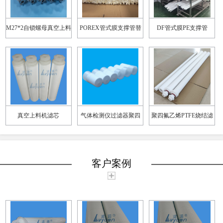
M27*2自锁螺母真空上料
POREX管式膜支撑管替
DF管式膜PE支撑管
机滤芯
换
真空上料机滤芯
气体检测仪过滤器聚四
聚四氟乙烯PTFE烧结滤
50*500mm
氟乙烯PTFE烧结滤芯
芯65*1000
客户案例