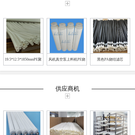
19.5*12.5*1850mmPE聚
风机真空泵上料机PE烧
黑色PA烧结滤芯
乙烯粉末烧结膜管滤芯
结滤芯
供应商机