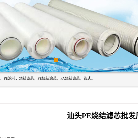
广州滤源过滤器材有限公司主营经营产品有：PTFE烧结滤芯、PE滤芯，烧结滤芯，PE烧结滤芯，PA烧结滤芯，管式膜支撑管，真空上料机滤芯，粉末烧结滤芯，止溢滤芯，吸头滤芯，湿化瓶滤芯、不锈钢烧结滤芯等。公司现拥有一批精干的管理人员和一支高素质的技术队伍，舒适优雅的办公环境和拥有全新现代化标准厂房。
汕头PE烧结滤芯批发