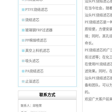
汕头PE烧结滤芯
在当今社会，随
PTFE烧结滤芯
汕头PE烧结滤芯
烧结滤芯
PE烧结滤芯是一
质轻便，方便安
玻璃钢FRP过滤器
境；同时，其孔
PP棉熔喷滤芯
命长。
PE烧结滤芯的
真空上料机滤芯
炭过滤等；在化
吸头滤芯
在使用PE烧结
PA烧结滤芯
滤效果。同时，
汕头PE烧结滤芯
止溢滤芯
备和团队，可以
PP塑料过滤器
的。
联系方式
欢迎广大客户前
微孔折叠滤芯
联系人：邱桂荣