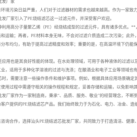
批发厂家
着环境污染日益严重，人们对于过滤器材的需求也越来越高。作为一家致
批发厂家引入了PE烧结滤芯这一过滤元件，并深受客户欢迎。
种利用高分子量聚乙烯（PE）经烧结成型的过滤元件，具有诸多优点。*
装和运输；再者，PE材料本身无味，不会对过滤介质造成二次污染；此外
径分布均匀，有助于提高过滤精度和效率；重要的是，在高温环境下仍能
广泛应用也是其良好性能的体现。在水处理领域，可用于各种液体的过滤以
工业，适用于多种化学溶液的过滤与洗涤；在酿酒业和电子工业等领域也有
滤芯时，需要注意一些操作条件和维护事项。例如，根据具体应用场景确定
在使用过程中需遵守相关的操作规程和规定，妥善存储和运输，以免影响
批发厂家作为一家制造商，秉承“、品质、服务、敬业”的经营理念，不
为客户提供的PE烧结滤芯产品。我们始终致力于为石化、电力、冶金、造
来咨询合作，选择汕头PE烧结滤芯批发厂家，共同致力于打造清洁、健康