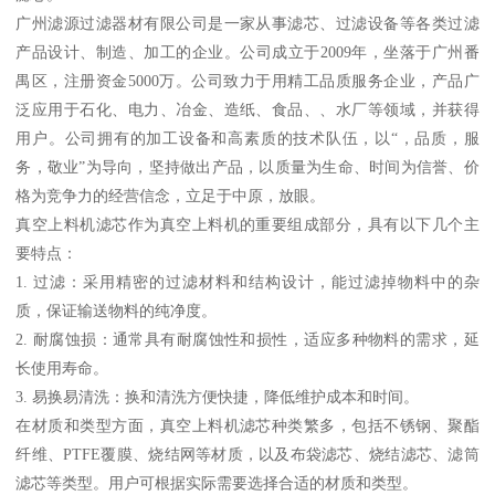
广州滤源过滤器材有限公司是一家从事滤芯、过滤设备等各类过滤
产品设计、制造、加工的企业。公司成立于2009年，坐落于广州番
禺区，注册资金5000万。公司致力于用精工品质服务企业，产品广
泛应用于石化、电力、冶金、造纸、食品、、水厂等领域，并获得
用户。公司拥有的加工设备和高素质的技术队伍，以“，品质，服
务，敬业”为导向，坚持做出产品，以质量为生命、时间为信誉、价
格为竞争力的经营信念，立足于中原，放眼。
真空上料机滤芯作为真空上料机的重要组成部分，具有以下几个主
要特点：
1. 过滤：采用精密的过滤材料和结构设计，能过滤掉物料中的杂
质，保证输送物料的纯净度。
2. 耐腐蚀损：通常具有耐腐蚀性和损性，适应多种物料的需求，延
长使用寿命。
3. 易换易清洗：换和清洗方便快捷，降低维护成本和时间。
在材质和类型方面，真空上料机滤芯种类繁多，包括不锈钢、聚酯
纤维、PTFE覆膜、烧结网等材质，以及布袋滤芯、烧结滤芯、滤筒
滤芯等类型。用户可根据实际需要选择合适的材质和类型。