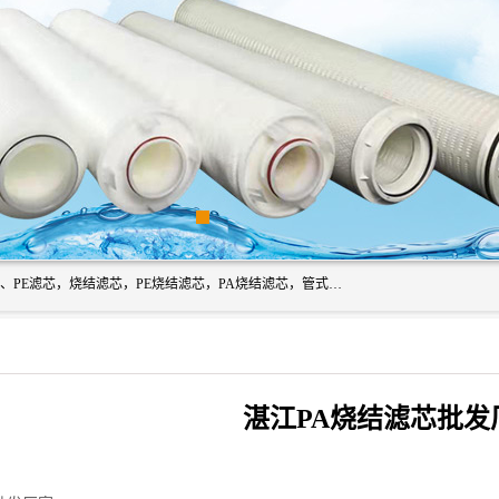
广州滤源过滤器材有限公司主营经营产品有：PTFE烧结滤芯、PE滤芯，烧结滤芯，PE烧结滤芯，PA烧结滤芯，管式膜支撑管，真空上料机滤芯，粉末烧结滤芯，止溢滤芯，吸头滤芯，湿化瓶滤芯、不锈钢烧结滤芯等。公司现拥有一批精干的管理人员和一支高素质的技术队伍，舒适优雅的办公环境和拥有全新现代化标准厂房。
湛江PA烧结滤芯批发