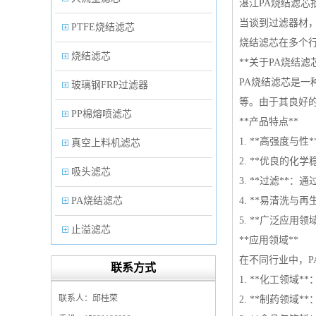
湛江PA烧结滤芯
当谈到过滤器材
PTFE烧结滤芯
烧结滤芯在多个行
烧结滤芯
**关于PA烧结滤芯
PA烧结滤芯是一
玻璃钢FRP过滤器
等。由于其良好
PP棉熔喷滤芯
**产品特点**
1. **高强度
真空上料机滤芯
2. **优良的
吸头滤芯
3. **过滤*
PA烧结滤芯
4. **易清洗
5. **广泛应
止溢滤芯
**应用领域**
PP塑料过滤器
在不同行业中，P
联系方式
1. **化工领
微孔折叠滤芯
联系人：邱桂荣
2. **制药领