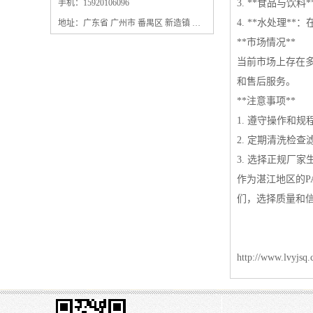
保安过滤器滤芯
手机：15920106096
3. **食品与
4. **水处理
地址：广东省 广州市 番禺区 新造镇 新造镇石角咀街4号三楼之一
**市场情况**
当前市场上存在
和售后服务。
**注意事项**
1. 遵守操作和
2. 定期清洗检
3. 选择正规厂
作为湛江地区的P
们，选择质量和
http://www.lvyjsq