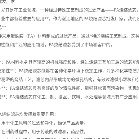
批发厂家
，尤其是在工业领域，一种经过特殊工艺制成的过滤产品——PA烧结滤芯
业中都有着重要的应用**。作为湛江地区的PA烧结滤芯批发厂家，我们
**
种采用聚酰胺（PA）材料制成的过滤产品，通过*特的烧结工艺制成。这
的性能和广泛的应用领域，PA烧结滤芯受到了市场和客户的。
与性**：PA材料本身具有较高的机械强度和性，经过烧结工艺加工后的滤芯
化学稳定性**：PA烧结滤芯能够在各种化学环境下稳定工作，对多种化学物
*：通过精密的烧结工艺，滤芯内部形成均匀的微孔结构，有效过滤微小颗粒
与再生**：PA烧结滤芯具有良好的反吹清洗性能，能够轻松表面污染物，实
用领域**：PA烧结滤芯在化工、制、食品、饮料、水处理等领域具有广泛应
A烧结滤芯均发挥着重要作用：
域**：用于化工原料的过滤和净化，确保产品质量。
域**：在制药过程中，用于药液的过滤和，药品性。