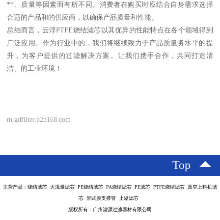
**、质量等因素而有所不同。消费者在购买时应结合自身需求选择
合适的产品和的供应商，以确保产品质量和性能。
总结而言，云浮PTFE烧结滤芯以其优异的性能特点在各个领域得到
广泛应用。作为行业中的，我们将继续致力于产品质量务水平的提
升，为客户提供的过滤解决方案。让我们携手合作，共同打造清
洁、的工业环境！
m.gdfilter.b2b168.com
Top
主营产品：烧结滤芯 大流量滤芯 PE烧结滤芯 PA烧结滤芯 PE滤芯 PTFE烧结滤芯 真空上料机滤
芯 管式膜支撑管 止溢滤芯
版权所有：广州滤源过滤器材有限公司