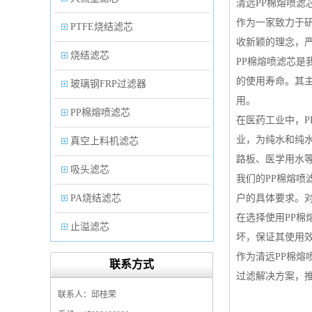
清远PP棉熔喷滤
作为一家致力于研
PTFE烧结滤芯
收新颖的理念，
烧结滤芯
PP棉熔喷滤芯
的使用寿命。其
玻璃钢FRP过滤器
用。
PP棉熔喷滤芯
在医药工业中，
业，为纯水和纯
真空上料机滤芯
路板、医学用水
吸头滤芯
我们的PP棉熔
PA烧结滤芯
户的具体要求。
在选择使用PP
止溢滤芯
坏，保证其使用
PP塑料过滤器
作为清远PP棉
联系方式
过滤解决方案，
微孔折叠滤芯
联系人：邱桂荣