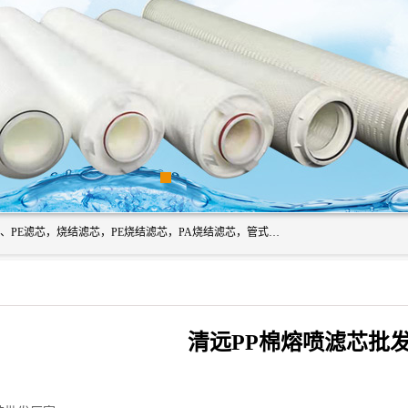
广州滤源过滤器材有限公司主营经营产品有：PTFE烧结滤芯、PE滤芯，烧结滤芯，PE烧结滤芯，PA烧结滤芯，管式膜支撑管，真空上料机滤芯，粉末烧结滤芯，止溢滤芯，吸头滤芯，湿化瓶滤芯、不锈钢烧结滤芯等。公司现拥有一批精干的管理人员和一支高素质的技术队伍，舒适优雅的办公环境和拥有全新现代化标准厂房。
清远PP棉熔喷滤芯批