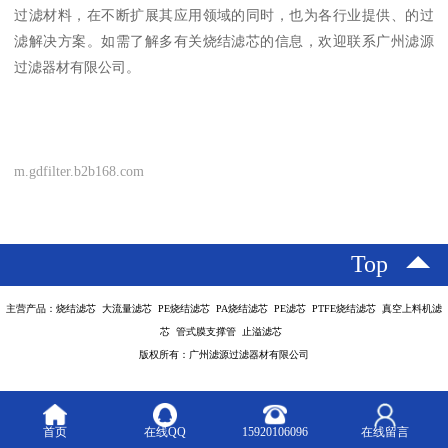
过滤材料，在不断扩展其应用领域的同时，也为各行业提供、的过
滤解决方案。如需了解多有关烧结滤芯的信息，欢迎联系广州滤源
过滤器材有限公司。
m.gdfilter.b2b168.com
Top
主营产品：烧结滤芯 大流量滤芯 PE烧结滤芯 PA烧结滤芯 PE滤芯 PTFE烧结滤芯 真空上料机滤
芯 管式膜支撑管 止溢滤芯
版权所有：广州滤源过滤器材有限公司
首页
在线QQ
15920106096
在线留言