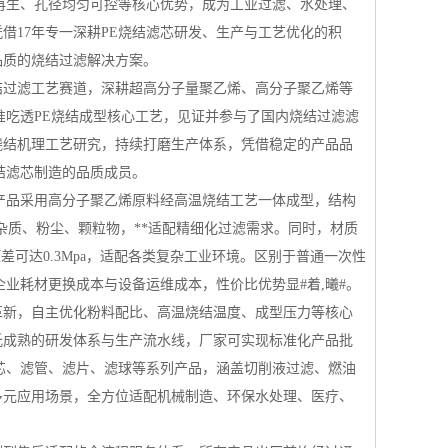
再生、孔径均匀可控等核心优势，成为工业过滤、水处理、
凭借17年专一深耕PE烧结滤芯研发、生产与工艺优化的积
品质的烧结过滤解决方案。
结过滤工艺赛道，深耕超高分子量聚乙烯、高分子聚乙烯等
准吃透PE烧结成型核心工艺，见证并参与了国内烧结过滤滤
烧结机理工艺研究，持续打磨生产体系，凭借稳定的产品品
结滤芯制造的品质成员。
产品采用高分子聚乙烯原料经高温烧结工艺一体成型，结构
中的杂质、粉尘、颗粒物，**适配精细化过滤需求。同时，材质
差可达0.3Mpa，适配各类复杂工业环境。区别于普通一次性
业耗材更换成本与设备运维成本，性价比优势显#着,曦#。
革新，自主优化粉料配比、高温烧结温度、成型压力等核心
托成熟的研发体系与生产流水线，厂家可实现标准化产品批
芯、滤管、滤片、滤球等系列产品，涵盖切削液过滤、燃油
多元应用场景，全方位适配机械制造、环保水处理、医疗、