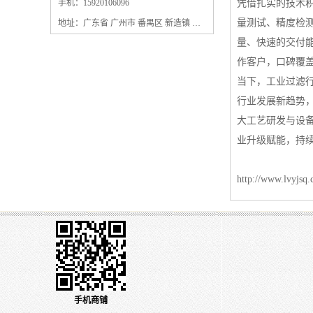
保安过滤器滤芯
手机：15920106096
凭借扎实的技术
量测试、精度检
地址：广东省 广州市 番禺区 新造镇 新造镇石角咀街4号三楼之一
量、快速的交付
作客户，口碑覆
当下，工业过滤
行业发展新趋势
大工艺研发与设
业升级赋能，持
http://www.lvyjsq
手机商铺