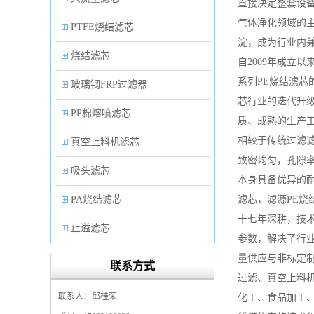
直接决定整套设
气体净化领域的
PTFE烧结滤芯
淀，成为行业内
烧结滤芯
自2009年成立
系列PE烧结滤
玻璃钢FRP过滤器
芯行业的迭代升
PP棉熔喷滤芯
质、成熟的生产
相较于传统过滤
真空上料机滤芯
致密均匀，孔隙率
吸头滤芯
本身具备优异的耐
PA烧结滤芯
滤芯，滤源PE烧
十七年深耕，技
止溢滤芯
参数，解决了行
PP塑料过滤器
量供应与非标定
联系方式
过滤、真空上料
微孔折叠滤芯
联系人：邱桂荣
化工、食品加工