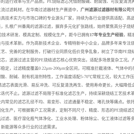
备的运行效率与生产品质。PE烧结滤芯凭借耐酸碱、耐腐蚀、可反复清洗
主流过滤耗材。在华南过滤器材生产赛道中，
广州滤源过滤器材有限公司
兼具技术实力与市场口碑的专业源头厂家，持续为各行业提供高适配、高
以来，扎根广州番禺的滤源过滤，摒弃多元化扩张路线，始终聚焦高分子烧
芯的技术研发、模具定制、规模化生产，距今已拥有
17年专业生产经验
，精
级与技术革新。作为高新技术企业、专精特新中小企业，品牌多年来专注
工艺、完善的定制服务，打破行业同质化低价竞争乱象，树立了华南PE烧
滤芯，滤源过滤主营的PE烧结滤芯核心优势突出，适配多场景复杂工况。
稳定，过滤精度覆盖0.22μm-200μm全区间，可精准拦截液体、气体
酸、耐碱、耐有机溶剂特性，工作温度适配5-70℃常规工况，较大工作压
结滤芯表面光滑、易反冲洗、可反复清洗再生、使用寿命更长，大幅降低企
术迭代不止。滤源过滤不局限于标准化滤芯生产，持续深耕烧结工艺技术
业内常见的滤芯孔径不均、易变形、过滤通量不稳定、堵孔快等痛点。依
制化生产，可根据客户工况需求，定制不同尺寸、精度、形态的PE烧结滤
机过滤、医疗湿化瓶气体净化、工业水处理、粉体除尘、化工液体过滤等
、新能源等众多行业的过滤需求。