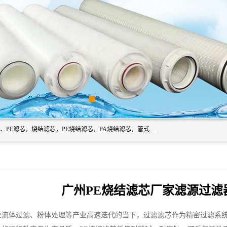
广州滤源过滤器材有限公司主营经营产品有：PTFE烧结滤芯、PE滤芯，烧结滤芯，PE烧结滤芯，PA烧结滤芯，管式膜支撑管，真空上料机滤芯，粉末烧结滤芯，止溢滤芯，吸头滤芯，湿化瓶滤芯、不锈钢烧结滤芯等。公司现拥有一批精干的管理人员和一支高素质的技术队伍，舒适优雅的办公环境和拥有全新现代化标准厂房。
广州PE烧结滤芯厂家滤源过滤
业流体过滤、粉体处理等产业高速迭代的当下，过滤滤芯作为精密过滤系