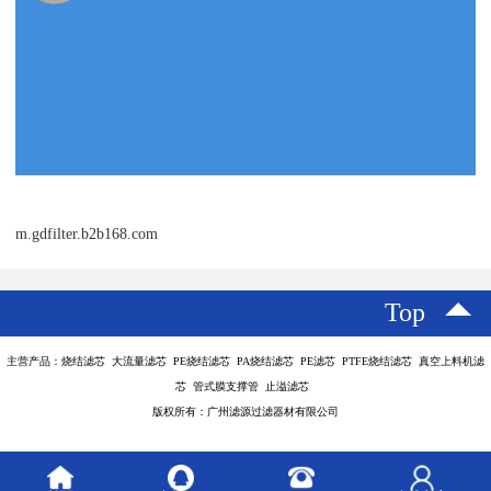
m.gdfilter.b2b168.com
Top
主营产品：烧结滤芯 大流量滤芯 PE烧结滤芯 PA烧结滤芯 PE滤芯 PTFE烧结滤芯 真空上料机滤
芯 管式膜支撑管 止溢滤芯
版权所有：广州滤源过滤器材有限公司