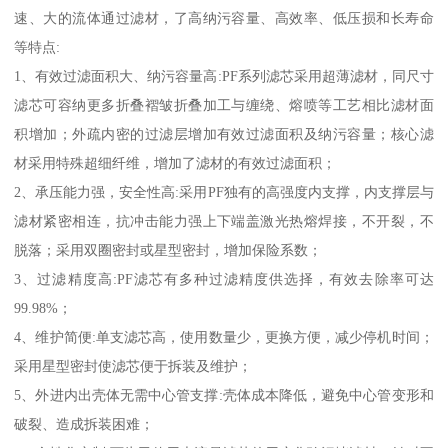
速、大的流体通过滤材，了高纳污容量、高效率、低压损和长寿命
等特点:
1、有效过滤面积大、纳污容量高:PF系列滤芯采用超薄滤材，同尺寸
滤芯可容纳更多折叠褶皱折叠加工与缠绕、熔喷等工艺相比滤材面
积增加；外疏内密的过滤层增加有效过滤面积及纳污容量；核心滤
材采用特殊超细纤维，增加了滤材的有效过滤面积；
2、承压能力强，安全性高:采用PF独有的高强度内支撑，内支撑层与
滤材紧密相连，抗冲击能力强上下端盖激光热熔焊接，不开裂，不
脱落；采用双圈密封或星型密封，增加保险系数；
3、过滤精度高:PF滤芯有多种过滤精度供选择，有效去除率可达
99.98%；
4、维护简便:单支滤芯高，使用数量少，更换方便，减少停机时间；
采用星型密封使滤芯便于拆装及维护；
5、外进内出壳体无需中心管支撑:壳体成本降低，避免中心管变形和
破裂、造成拆装困难；