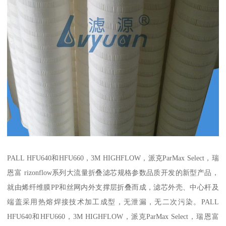
PALL HFU640和HFU660，3M HIGHFLOW，派克ParMax Select，瑞
恩富 rizonflow系列大流量折叠滤芯规格参数品质开发的新型产品，
就由烯纤维膜PP和丝网内外支撑层折叠而成，滤芯外壳、中心杆及
端盖采用热熔焊接技术加工成型，无泄漏，无二次污染。PALL
HFU640和HFU660，3M HIGHFLOW，派克ParMax Select，瑞恩富