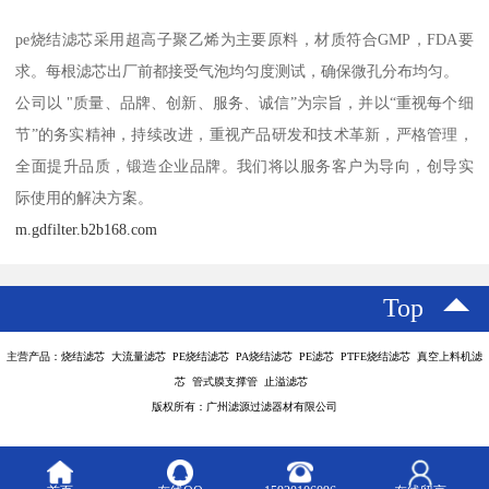
pe烧结滤芯采用超高子聚乙烯为主要原料，材质符合GMP，FDA要
求。每根滤芯出厂前都接受气泡均匀度测试，确保微孔分布均匀。
公司以 "质量、品牌、创新、服务、诚信”为宗旨，并以“重视每个细
节”的务实精神，持续改进，重视产品研发和技术革新，严格管理，
全面提升品质，锻造企业品牌。我们将以服务客户为导向，创导实
际使用的解决方案。
m.gdfilter.b2b168.com
Top
主营产品：烧结滤芯 大流量滤芯 PE烧结滤芯 PA烧结滤芯 PE滤芯 PTFE烧结滤芯 真空上料机滤
芯 管式膜支撑管 止溢滤芯
版权所有：广州滤源过滤器材有限公司