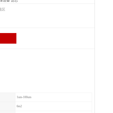
理设备
滤芯
禺区
1um-100um
6m2