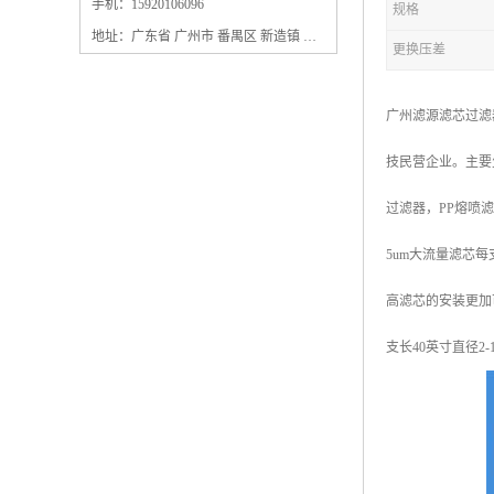
保安过滤器滤芯
手机：15920106096
规格
地址：广东省 广州市 番禺区 新造镇 新造镇石角咀街4号三楼之一
更换压差
广州滤源滤芯过滤
技民营企业。主要
过滤器，PP熔喷
5um大流量滤芯每
高滤芯的安装更加
支长40英寸直径2