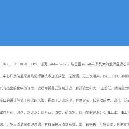
0和HFU660，3M HIGHFLOW，派克ParMax Select，瑞恩富 rizonflow
心杆及端盖采用热熔焊接技术加工成型，无泄漏，无二次污染。PALL HFU640和HFU660，3M 
具有杰出的化学兼容性，滤膜为折叠式深层过滤，膜过滤面积大， 压差低，纳污能
接口的设计降低了旁流的风险，提高了过滤效率，容易安装，低劳动成本。滤芯广泛
业原料药、溶剂、水过滤；饮料业：酒类、矿泉水、饮用水的过滤；石油工业：油田注
滤，大型反渗透预处理过滤，有效保护反渗透系统。出厂价销售，厂家直供，拥有绝