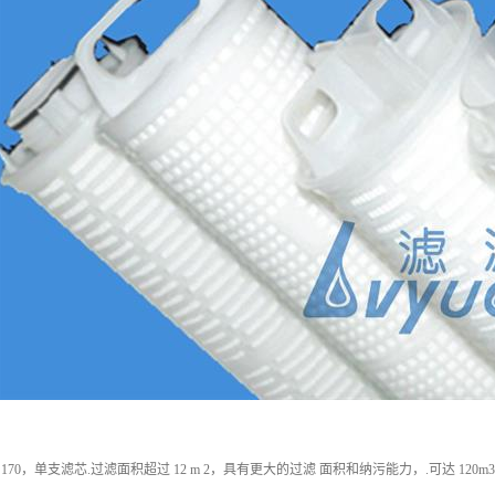
170，单支滤芯.过滤面积超过 12 m 2，具有更大的过滤 面积和纳污能力，.可达 12