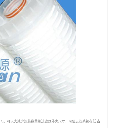
0m3 /h，可以大减少滤芯数量和过滤器外壳尺寸，可使过滤系统在低 占