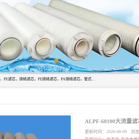
广州滤源过滤器材有限公司主营经营产品有：PTFE烧结滤芯、PE滤芯，烧结滤芯，PE烧结滤芯，PA烧结滤芯，管式膜支撑管，真空上料机滤芯，粉末烧结滤芯，止溢滤芯，吸头滤芯，湿化瓶滤芯、不锈钢烧结滤芯等。公司现拥有一批精干的管理人员和一支高素质的技术队伍，舒适优雅的办公环境和拥有全新现代化标准厂房。
ALPF-60100大流
更新时间：2026-08-09 浏览