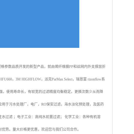
系列大流量折叠滤芯规格参数品质开发的新型产品，就由烯纤维膜PP和丝网内外支撑层折
HIGHFLOW，派克ParMax Select，瑞恩富 rizonflow系
力强，使用寿命长，有较宽的过滤精度均衡稳定。更换次数少从而降
应用于污水处理厂，电厂，RO保安过滤，海水淡化预处理，及医药
水过滤 ；电子工业：高纯水前置过滤； 化学工业：各种有机溶
对优势。量大价格更优惠，欢迎您与我们公司合作。