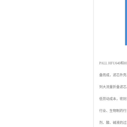
PALL HFU64
叠而成，滤芯外壳、中
列大流量折叠滤芯
低劳动成本，密封
行业、生物制药行
剂、酸、碱液的过