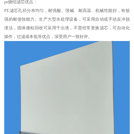
pe烧结滤芯优点：
PE滤芯孔径分布均匀，耐强酸、强碱、耐高温、机械性能好，有较
强的耐侵蚀能力。生产大型水处理设备，可采用自动或手动反冲脱
渣法，固体微粒回收可采用干出渣，不需经常更换滤芯，可自动化
操作，过滤成本低等优点，深受用户一致好评。