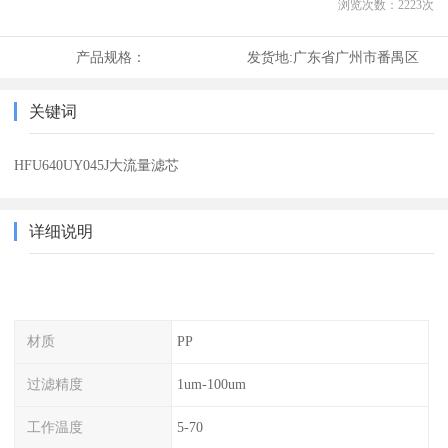
浏览次数：
2223
次
产品规格：
发货地:
广东省广州市番禺区
关键词
HFU640UY045J大流量滤芯
详细说明
材质
PP
过滤精度
1um-100um
工作温度
5-70