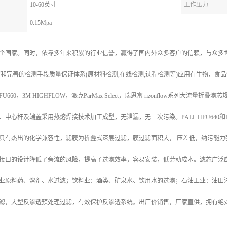
10-60英寸
工作压力
0.15Mpa
个国家。同时，依靠多年来积累的行业信誉，赢得了国内外众多客户的信赖，与众多世
室和完善的检测手段质量保证体系(原材料检测,在线检测,过程检测等)应用在生物、食品
0和HFU660，3M HIGHFLOW，派克ParMax Select，瑞恩富 rizonflow
心杆及端盖采用热熔焊接技术加工成型，无泄漏，无二次污染。PALL HFU640和HFU660，3M 
具有杰出的化学兼容性，滤膜为折叠式深层过滤，膜过滤面积大， 压差低，纳污能
接口的设计降低了旁流的风险，提高了过滤效率，容易安装，低劳动成本。滤芯广泛
业原料药、溶剂、水过滤；饮料业：酒类、矿泉水、饮用水的过滤；石油工业：油田注
滤，大型反渗透预处理过滤，有效保护反渗透系统。出厂价销售，厂家直供，拥有绝