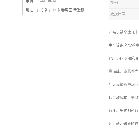
保安过滤器滤芯
手机：15920106096
规格
地址：广东省 广州市 番禺区 新造镇 新造镇石角咀街4号三楼之一
更换压差
产品远销全球几十
生产设备,的实验
PALL HFU64
叠而成，滤芯外壳、中
列大流量折叠滤芯
低劳动成本，密封
行业、生物制药行
剂、酸、碱液的过