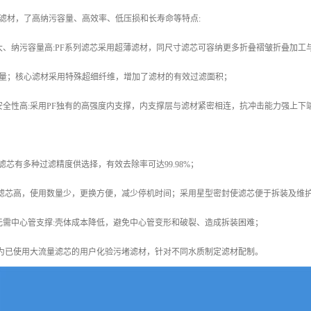
滤材，了高纳污容量、高效率、低压损和长寿命等特点:
大、纳污容量高:PF系列滤芯采用超薄滤材，同尺寸滤芯可容纳更多折叠褶皱折叠加
量；核心滤材采用特殊超细纤维，增加了滤材的有效过滤面积；
安全性高:采用PF独有的高强度内支撑，内支撑层与滤材紧密相连，抗冲击能力强上
F滤芯有多种过滤精度供选择，有效去除率可达99.98%；
支滤芯高，使用数量少，更换方便，减少停机时间；采用星型密封使滤芯便于拆装及维
无需中心管支撑:壳体成本降低，避免中心管变形和破裂、造成拆装困难；
可为已使用大流量滤芯的用户化验污堵滤材，针对不同水质制定滤材配制。