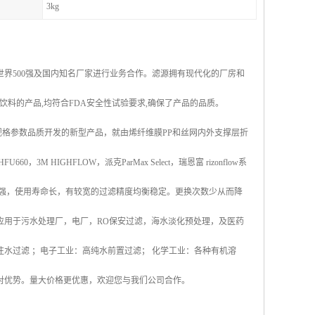
3kg
界500强及国内知名厂家进行业务合作。滤源拥有现代化的厂房和
饮料的产品,均符合FDA安全性试验要求,确保了产品的品质。
系列大流量折叠滤芯规格参数品质开发的新型产品，就由烯纤维膜PP和丝网内外支撑层折
HIGHFLOW，派克ParMax Select，瑞恩富 rizonflow系
力强，使用寿命长，有较宽的过滤精度均衡稳定。更换次数少从而降
应用于污水处理厂，电厂，RO保安过滤，海水淡化预处理，及医药
水过滤 ；电子工业：高纯水前置过滤； 化学工业：各种有机溶
对优势。量大价格更优惠，欢迎您与我们公司合作。