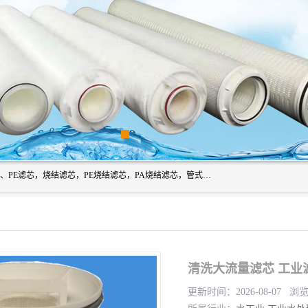
广州滤源过滤器材有限公司主营经营产品有：PTFE烧结滤芯、PE滤芯，烧结滤芯，PE烧结滤芯，PA烧结滤芯，管式膜支撑管，真空上料机滤芯，粉末烧结滤芯，止溢滤芯，吸头滤芯，湿化瓶滤芯、不锈钢烧结滤芯等。公司现拥有一批精干的管理人员和一支高素质的技术队伍，舒适优雅的办公环境和拥有全新现代化标准厂房。
清洗大流量滤芯 工业
更新时间：2026-08-07 浏览