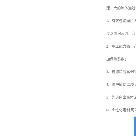
速、大的流体通过
1、有效过滤面积
过滤面积及纳污容
2、承压能力强，
加保险系数；
3、过滤精度高:P
4、维护简便:单
5、外进内出壳体
6、个性化定制: