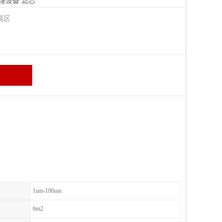
理设备
滤芯
禺区
1um-100um
6m2