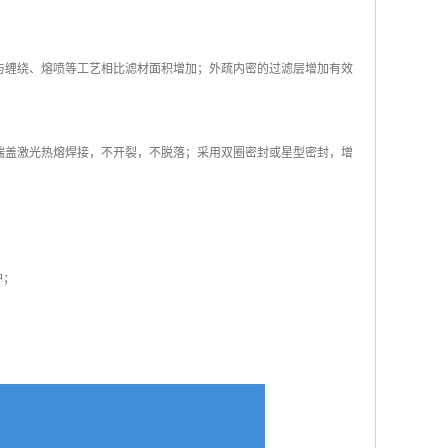
工与缠绕、熔喷等工艺相比滤材面积增加；外疏内密的过滤层增加有效
下端盖激光热熔焊接，不开裂，不脱落；采用双圈密封或星型密封，增
护；