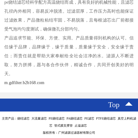
pe烧结滤芯经科学配方高温烧结而成，具有良好的机械性能，且滤芯
孔径内外相同，容易反冲脱渣。过滤层厚，工作压力高时也能保证
过滤效果，产品微粒粘结牢固，不易脱落，且每根滤芯出厂前都接
受气泡均匀度测试，确保微孔分部均匀。
产品追求节能、环保、方便、实用。产品质量得到机构的认可。信
任缘于品牌，品牌缘于，缘于质量，质量缘于安全，安全缘于责
任；而责任就是帮助大家奉献给全社会洁净的水。滤源人不断进
取，努力拼搏，愿与各合作伙伴，精诚合作，共同开创美好的明
天。
m.gdfilter.b2b168.com
Top
主营产品：烧结滤芯 大流量滤芯 PE烧结滤芯 PA烧结滤芯 PE滤芯 PTFE烧结滤芯 真空上料机滤
芯 管式膜支撑管 止溢滤芯
版权所有：广州滤源过滤器材有限公司