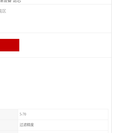
理设备
滤芯
禺区
5-70
过滤精度