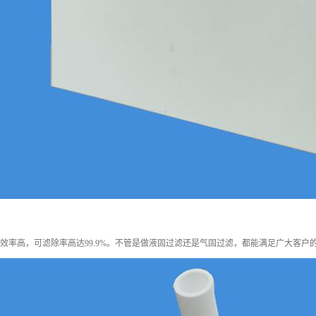
滤效率高，可滤除率高达99.9%。不管是做液固过滤还是气固过滤，都能满足广大客户