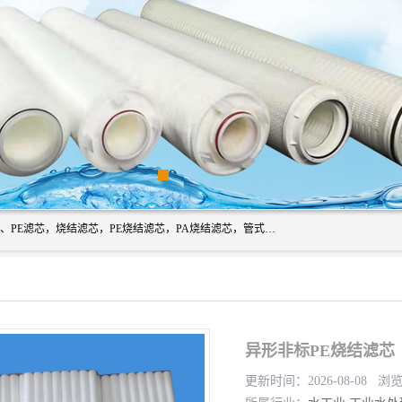
广州滤源过滤器材有限公司主营经营产品有：PTFE烧结滤芯、PE滤芯，烧结滤芯，PE烧结滤芯，PA烧结滤芯，管式膜支撑管，真空上料机滤芯，粉末烧结滤芯，止溢滤芯，吸头滤芯，湿化瓶滤芯、不锈钢烧结滤芯等。公司现拥有一批精干的管理人员和一支高素质的技术队伍，舒适优雅的办公环境和拥有全新现代化标准厂房。
异形非标PE烧结滤芯
更新时间：2026-08-08 浏览