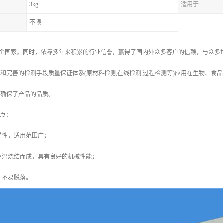
3kg
适用于
不限
个国家。同时，依靠多年来积累的行业信誉，赢得了国内外众多客户的信赖，与众多世
和完善的检测手段质量保证体系(原材料检测,在线检测,过程检测等)应用在生物、食品饮料的
,确保了产品的品质。
特点：
学性，适用范围广；
高温烧结而成，具有良好的机械性能；
，不易脱落。