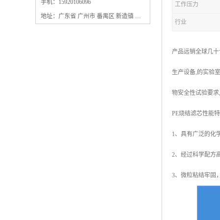
保安过滤器滤芯
手机：15920106096
工作压力
地址：广东省 广州市 番禺区 新造镇 新造镇石角咀街4号三楼之一
行业
产品远销全球几十
生产设备,的实验室
物安全性试验要求
PE烧结滤芯性能
1、具有广泛的化
2、经过科学配方
3、微粒粘结牢固