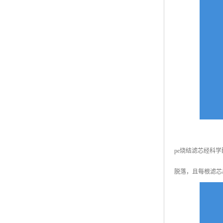
pe烧结滤芯经科
脱落，且每根滤芯