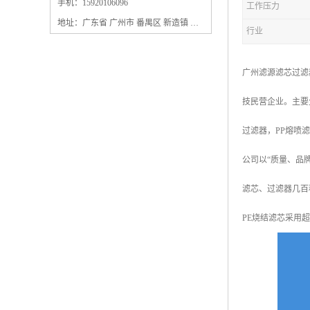
保安过滤器滤芯
手机：15920106096
工作压力
地址：广东省 广州市 番禺区 新造镇 新造镇石角咀街4号三楼之一
行业
广州滤源滤芯过滤
技民营企业。主要
过滤器，PP熔喷
公司以“质量、品
滤芯、过滤器几百
PE烧结滤芯采用