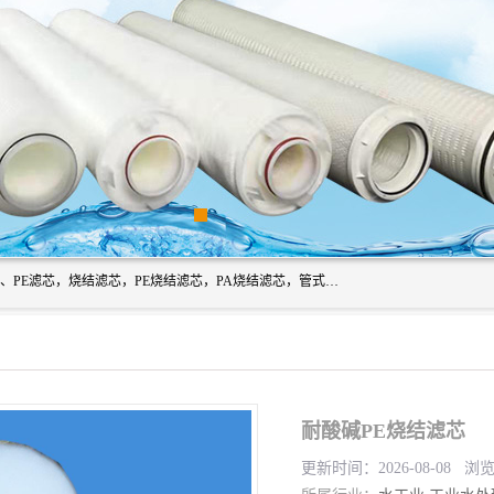
广州滤源过滤器材有限公司主营经营产品有：PTFE烧结滤芯、PE滤芯，烧结滤芯，PE烧结滤芯，PA烧结滤芯，管式膜支撑管，真空上料机滤芯，粉末烧结滤芯，止溢滤芯，吸头滤芯，湿化瓶滤芯、不锈钢烧结滤芯等。公司现拥有一批精干的管理人员和一支高素质的技术队伍，舒适优雅的办公环境和拥有全新现代化标准厂房。
耐酸碱PE烧结滤芯
更新时间：2026-08-08 浏览