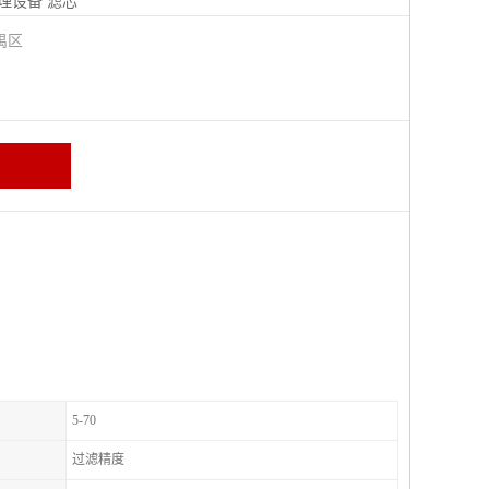
理设备
滤芯
禺区
5-70
过滤精度