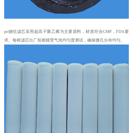
pe烧结滤芯采用超高子聚乙烯为主要原料，材质符合GMP，FDA要
求。每根滤芯出厂前都接受气泡均匀度测试，确保微孔分布均匀。