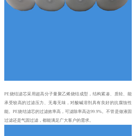
PE烧结滤芯采用超高分子量聚乙烯烧结成型，结构紧凑、质轻、能
承受较高的过滤压力、无毒无味，对酸碱溶剂具有良好的抗腐蚀性
能。PE烧结滤芯的过滤效率高，可滤除率高达99.9%。不管是做液固
过滤还是气固过滤，都能满足广大客户的需求。