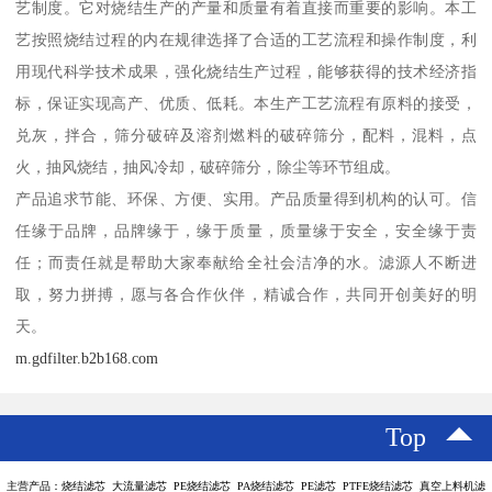
艺制度。它对烧结生产的产量和质量有着直接而重要的影响。本工
艺按照烧结过程的内在规律选择了合适的工艺流程和操作制度，利
用现代科学技术成果，强化烧结生产过程，能够获得的技术经济指
标，保证实现高产、优质、低耗。本生产工艺流程有原料的接受，
兑灰，拌合，筛分破碎及溶剂燃料的破碎筛分，配料，混料，点
火，抽风烧结，抽风冷却，破碎筛分，除尘等环节组成。
产品追求节能、环保、方便、实用。产品质量得到机构的认可。信
任缘于品牌，品牌缘于，缘于质量，质量缘于安全，安全缘于责
任；而责任就是帮助大家奉献给全社会洁净的水。滤源人不断进
取，努力拼搏，愿与各合作伙伴，精诚合作，共同开创美好的明
天。
m.gdfilter.b2b168.com
Top
主营产品：烧结滤芯 大流量滤芯 PE烧结滤芯 PA烧结滤芯 PE滤芯 PTFE烧结滤芯 真空上料机滤