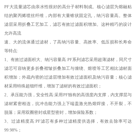
PF大流量滤芯由亲水性很好的高分子材料制成。核心滤层为熔融粘
结的聚丙烯喷丝纤维，内部有大量锥状固定孔，纳污容量高。整体
滤层采用折叠工艺加工，滤芯有效过滤面积增加。这种精巧的设计
允许高流
速、大的流体通过滤材，了高纳污容量、高效率、低压损和长寿命
等特点:
1、有效过滤面积大、纳污容量高:PF系列滤芯采用超薄滤材，同尺寸
滤芯可容纳更多折叠褶皱折叠加工与缠绕、熔喷等工艺相比滤材面
积增加；外疏内密的过滤层增加有效过滤面积及纳污容量；核心滤
材采用特殊超细纤维，增加了滤材的有效过滤面积；
2、承压能力强，安全性高:采用PF独有的高强度内支撑，内支撑层与
滤材紧密相连，抗冲击能力强上下端盖激光热熔焊接，不开裂，不
脱落；采用双圈密封或星型密封，增加保险系数；
3、过滤精度高:PF滤芯有多种过滤精度供选择，有效去除率可达
99.98%；