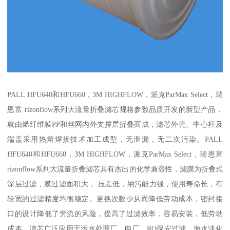
PALL HFU640和HFU660，3M HIGHFLOW，派克ParMax Select，瑞
恩富 rizonflow系列大流量折叠滤芯规格参数品质开发的新型产品，
就由烯纤维膜PP和丝网内外支撑层折叠而成，滤芯外壳、中心杆及
端盖采用热熔焊接技术加工成型，无泄漏，无二次污染。PALL
HFU640和HFU660，3M HIGHFLOW，派克ParMax Select，瑞恩富
rizonflow系列大流量折叠滤芯具有杰出的化学兼容性，滤膜为折叠式
深层过滤，膜过滤面积大， 压差低，纳污能力强，使用寿命长，有
较宽的过滤精度均衡稳定。更换次数少从而降低劳动成本，密封接
口的设计降低了旁流的风险，提高了过滤效率，容易安装，低劳动
成本。滤芯广泛应用于污水处理厂，电厂，RO保安过滤，海水淡化