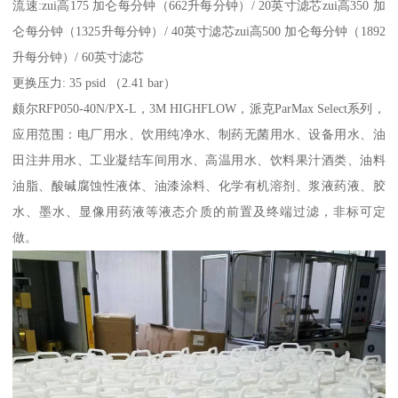
流速:zui高175 加仑每分钟（662升每分钟）/ 20英寸滤芯zui高350 加
仑每分钟（1325升每分钟）/ 40英寸滤芯zui高500 加仑每分钟（1892
升每分钟）/ 60英寸滤芯
更换压力: 35 psid （2.41 bar）
颇尔RFP050-40N/PX-L，3M HIGHFLOW，派克ParMax Select系列，
应用范围：电厂用水、饮用纯净水、制药无菌用水、设备用水、油
田注井用水、工业凝结车间用水、高温用水、饮料果汁酒类、油料
油脂、酸碱腐蚀性液体、油漆涂料、化学有机溶剂、浆液药液、胶
水、墨水、显像用药液等液态介质的前置及终端过滤，非标可定
做。