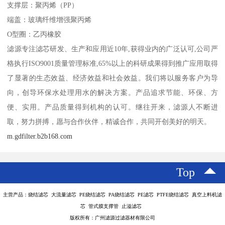
支撑层：聚丙烯（PP）
端盖：玻璃纤维增强聚丙烯
O型圈：乙丙橡胶
滤源专注滤芯研发、生产和应用近10年,获得业内的广泛认可,公司严
格执行ISO9001质量管理标准,65%以上的科研成果得到推广应用取得
了显著的生态效益、经济效益和社会效益。我们将以服务客户为导
向，创导环保水处理用水的解决方案。产品追求节能、环保、方
便、实用。产品质量得到机构的认可。继往开来，滤源人不断进
取，努力拼搏，愿与合作伙伴，精诚合作，共同开创美好的明天。
m.gdfilter.b2b168.com
Top
主营产品：烧结滤芯 大流量滤芯 PE烧结滤芯 PA烧结滤芯 PE滤芯 PTFE烧结滤芯 真空上料机滤
芯 管式膜支撑管 止溢滤芯
版权所有：广州滤源过滤器材有限公司