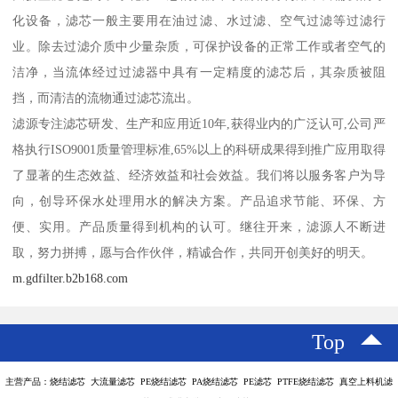
化设备，滤芯一般主要用在油过滤、水过滤、空气过滤等过滤行
业。除去过滤介质中少量杂质，可保护设备的正常工作或者空气的
洁净，当流体经过过滤器中具有一定精度的滤芯后，其杂质被阻
挡，而清洁的流物通过滤芯流出。
滤源专注滤芯研发、生产和应用近10年,获得业内的广泛认可,公司严
格执行ISO9001质量管理标准,65%以上的科研成果得到推广应用取得
了显著的生态效益、经济效益和社会效益。我们将以服务客户为导
向，创导环保水处理用水的解决方案。产品追求节能、环保、方
便、实用。产品质量得到机构的认可。继往开来，滤源人不断进
取，努力拼搏，愿与合作伙伴，精诚合作，共同开创美好的明天。
m.gdfilter.b2b168.com
Top
主营产品：烧结滤芯 大流量滤芯 PE烧结滤芯 PA烧结滤芯 PE滤芯 PTFE烧结滤芯 真空上料机滤