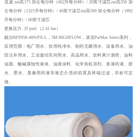
流速:zui高175 加仑每分钟（662升每分钟）/ 20英寸滤芯zui高350 加
仑每分钟（1325升每分钟）/ 40英寸滤芯zui高500 加仑每分钟（1892
升每分钟）/ 60英寸滤芯
更换压力: 35 psid （2.41 bar）
颇尔RFP050-40N/PX-L，3M HIGHFLOW，派克ParMax Select系列，
应用范围：电厂用水、饮用纯净水、制药无菌用水、设备用水、油
田注井用水、工业凝结车间用水、高温用水、饮料果汁酒类、油料
油脂、酸碱腐蚀性液体、油漆涂料、化学有机溶剂、浆液药液、胶
水、墨水、显像用药液等液态介质的前置及终端过滤，非标可定
做。