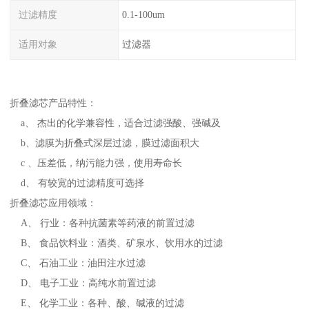
过滤精度
0.1-100um
适用对象
过滤器
折叠滤芯产品特性：
a、 杰出的化学兼容性，适合过滤强酸、强碱及
b、滤膜为折叠式深层过滤，膜过滤面积大
c 、压差低，纳污能力强，使用寿命长
d、 有较宽的过滤精度可选择
折叠滤芯应用领域：
A、 行业：各种抗菌素等药液的前置过滤
B、 食品饮料业：酒类、矿泉水、饮用水的过滤
C、 石油工业：油田注水过滤
D、 电子工业：高纯水前置过滤
E、 化学工业：各种、酸、碱液的过滤