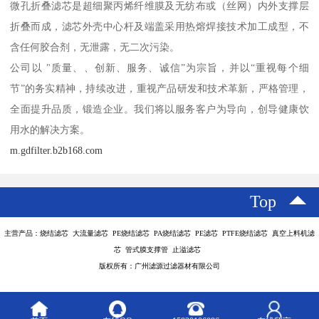
微孔折叠滤芯是超细聚丙烯纤维膜及无纺布或（丝网）内外支撑层
折叠而成，滤芯外壳中心杆及端盖采用热熔焊接技术加工成型，不
含任何胶合剂，无泄露，无二次污染。
公司以 "质量、、创新、服务、诚信”为宗旨，并以“重视每个细
节”的务实精神，持续改进，重视产品研发和技术革新，严格管理，
全面提升品质，锻造企业。我们将以服务客户为导向，创导健康饮
用水的解决方案。
m.gdfilter.b2b168.com
Top
主营产品：烧结滤芯 大流量滤芯 PE烧结滤芯 PA烧结滤芯 PE滤芯 PTFE烧结滤芯 真空上料机滤
芯 管式膜支撑管 止溢滤芯
版权所有：广州滤源过滤器材有限公司