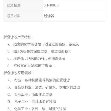
过滤精度
0.1-100um
适用对象
过滤器
折叠滤芯产品特性：
a、 杰出的化学兼容性，适合过滤强酸、强碱及
b、滤膜为折叠式深层过滤，膜过滤面积大
c 、压差低，纳污能力强，使用寿命长
d、 有较宽的过滤精度可选择
折叠滤芯应用领域：
A、 行业：各种抗菌素等药液的前置过滤
B、 食品饮料业：酒类、矿泉水、饮用水的过滤
C、 石油工业：油田注水过滤
D、 电子工业：高纯水前置过滤
E、 化学工业：各种、酸、碱液的过滤