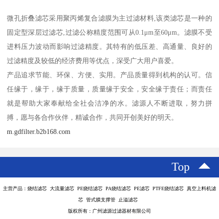
微孔折叠滤芯采用聚丙烯复合滤膜为主过滤材料,该类滤芯是一种的
固定型深层过滤芯,过滤公称精度范围可从0.1μm至60μm。滤膜不受
进料压力波动而影响过滤精度。其特有的低压差、高通量、良好的
过滤精度及较低的经济费用等优点，深受广大用户喜爱。
产品追求节能、环保、方便、实用。产品质量得到机构的认可。信
任缘于，缘于，缘于质量，质量缘于安全，安全缘于责任；而责任
就是帮助大家奉献给全社会洁净的水。滤源人不断进取，努力拼
搏，愿与各合作伙伴，精诚合作，共同开创美好的明天。
m.gdfilter.b2b168.com
Top
主营产品：烧结滤芯 大流量滤芯 PE烧结滤芯 PA烧结滤芯 PE滤芯 PTFE烧结滤芯 真空上料机滤
芯 管式膜支撑管 止溢滤芯
版权所有：广州滤源过滤器材有限公司