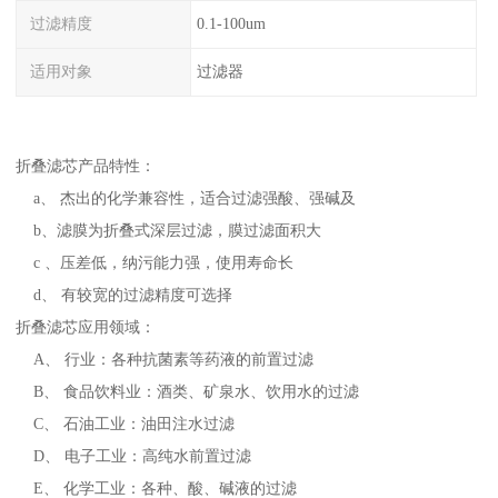
过滤精度
0.1-100um
适用对象
过滤器
折叠滤芯产品特性：
a、 杰出的化学兼容性，适合过滤强酸、强碱及
b、滤膜为折叠式深层过滤，膜过滤面积大
c 、压差低，纳污能力强，使用寿命长
d、 有较宽的过滤精度可选择
折叠滤芯应用领域：
A、 行业：各种抗菌素等药液的前置过滤
B、 食品饮料业：酒类、矿泉水、饮用水的过滤
C、 石油工业：油田注水过滤
D、 电子工业：高纯水前置过滤
E、 化学工业：各种、酸、碱液的过滤