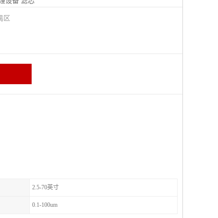
理设备
滤芯
禺区
2.5-70英寸
0.1-100um