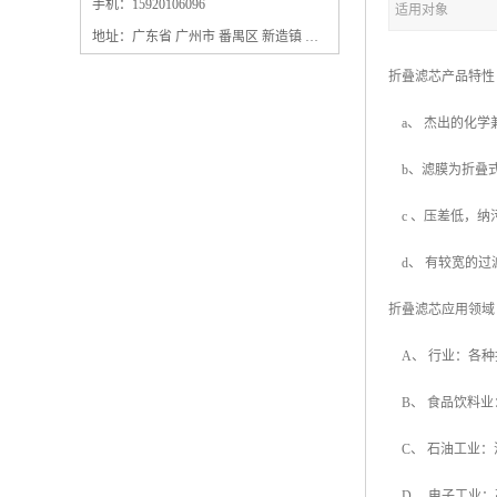
保安过滤器滤芯
手机：15920106096
适用对象
地址：广东省 广州市 番禺区 新造镇 新造镇石角咀街4号三楼之一
折叠滤芯产品
a、 杰出的化
b、滤膜为折叠
c 、压差低，
d、 有较宽的
折叠滤芯应用
A、 行业：各
B、 食品饮料
C、 石油工业
D、 电子工业