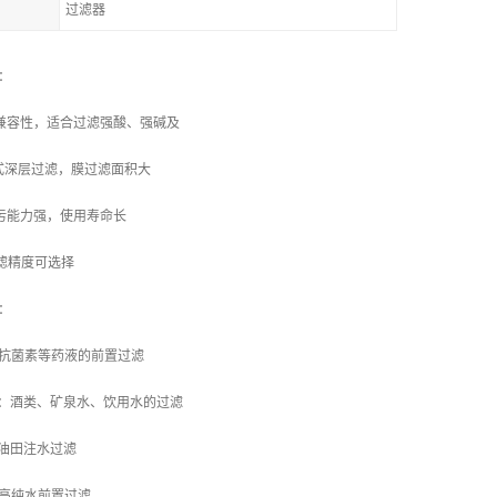
过滤器
特性：
学兼容性，适合过滤强酸、强碱及
式深层过滤，膜过滤面积大
纳污能力强，使用寿命长
过滤精度可选择
领域：
种抗菌素等药液的前置过滤
业：酒类、矿泉水、饮用水的过滤
：油田注水过滤
：高纯水前置过滤