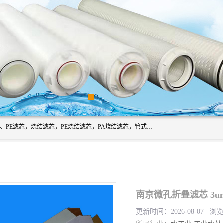
广州滤源过滤器材有限公司主营经营产品有：PTFE烧结滤芯、PE滤芯，烧结滤芯，PE烧结滤芯，PA烧结滤芯，管式膜支撑管，真空上料机滤芯，粉末烧结滤芯，止溢滤芯，吸头滤芯，湿化瓶滤芯、不锈钢烧结滤芯等。公司现拥有一批精干的管理人员和一支高素质的技术队伍，舒适优雅的办公环境和拥有全新现代化标准厂房。
南京微孔折叠滤芯 3u
更新时间：2026-08-07 浏览