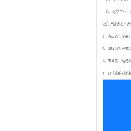
E、 化学工业：
微孔折叠滤芯产品
1、杰出的化学兼
2、滤膜为折叠式
3、压差低，纳污
4、有较宽的过滤