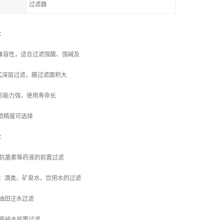
过滤器
特性：
学兼容性，适合过滤强酸、强碱及
式深层过滤，膜过滤面积大
纳污能力强，使用寿命长
过滤精度可选择
领域：
种抗菌素等药液的前置过滤
业：酒类、矿泉水、饮用水的过滤
：油田注水过滤
：高纯水前置过滤