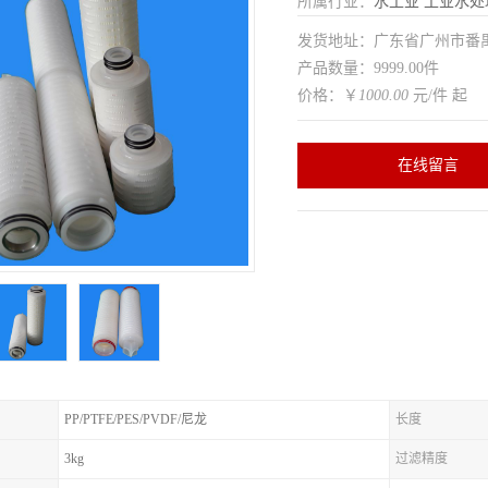
所属行业：
水工业
工业水处
发货地址：广东省广州市番
产品数量：9999.00件
价格：￥
1000.00
元/件 起
在线留言
PP/PTFE/PES/PVDF/尼龙
长度
3kg
过滤精度