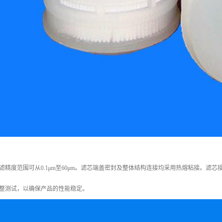
滤精度范围可从0.1μm至60μm。滤芯端盖密封及整体结构连接均采用热熔粘接。滤芯
整测试，以确保产品的性能稳定。