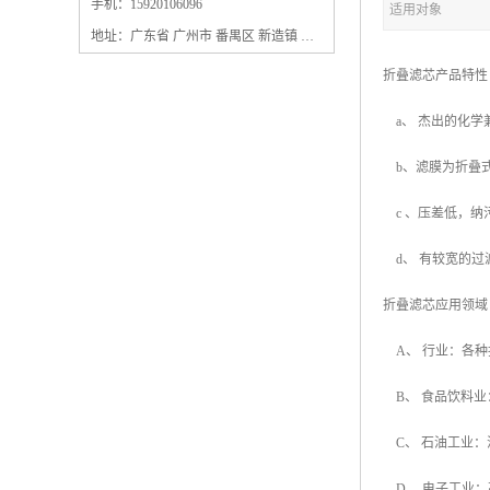
保安过滤器滤芯
手机：15920106096
适用对象
地址：广东省 广州市 番禺区 新造镇 新造镇石角咀街4号三楼之一
折叠滤芯产品
a、 杰出的化
b、滤膜为折叠
c 、压差低，
d、 有较宽的
折叠滤芯应用
A、 行业：各
B、 食品饮料
C、 石油工业
D、 电子工业