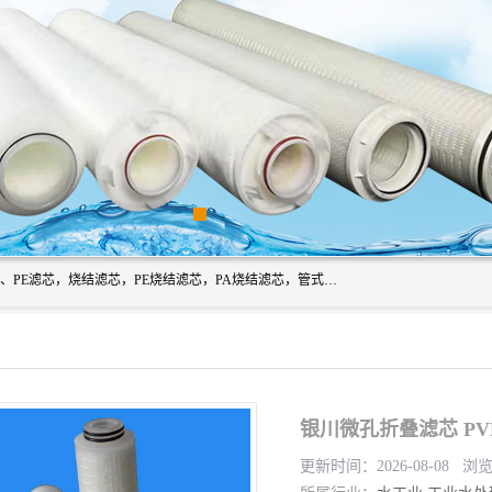
广州滤源过滤器材有限公司主营经营产品有：PTFE烧结滤芯、PE滤芯，烧结滤芯，PE烧结滤芯，PA烧结滤芯，管式膜支撑管，真空上料机滤芯，粉末烧结滤芯，止溢滤芯，吸头滤芯，湿化瓶滤芯、不锈钢烧结滤芯等。公司现拥有一批精干的管理人员和一支高素质的技术队伍，舒适优雅的办公环境和拥有全新现代化标准厂房。
银川微孔折叠滤芯 P
更新时间：2026-08-08 浏览