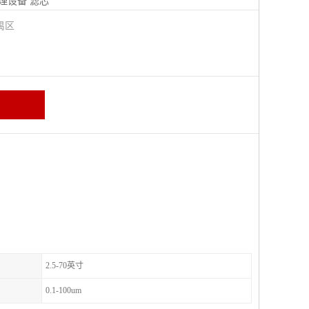
理设备
滤芯
禺区
2.5-70英寸
0.1-100um