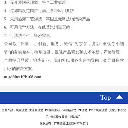
3、无介质脱落现象，符合工业标准；
4、过滤精度范围广可满足各种应用要求；
5、采用热熔工艺焊接，牢固且无释放物污染产品；
6、可用化学方法、在线蒸汽消毒灭菌；
7、可清洗再生，经济实惠。
公司以 "质量、、创新、服务、诚信”为宗旨，并以“重视每个细
节”的务实精神，持续改进，重视产品研发和技术革新，严格管理，
全面提升品质，锻造企业。我们将以服务客户为导向，创导健康饮
用水的解决方案。
m.gdfilter.b2b168.com
Top
主营产品：烧结滤芯 大流量滤芯 PE烧结滤芯 PA烧结滤芯 PE滤芯 PTFE烧结滤芯 真空上料机滤
芯 管式膜支撑管 止溢滤芯
版权所有：广州滤源过滤器材有限公司