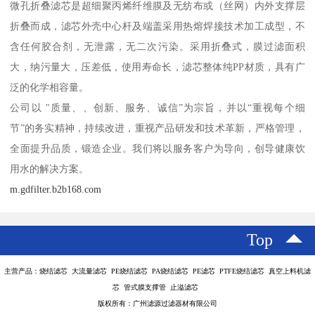
微孔折叠滤芯是超细聚丙烯纤维膜及无纺布或（丝网）内外支撑层
折叠而成，滤芯外壳中心杆及端盖采用热熔焊接技术加工成型，不
含任何胶合剂，无泄露，无二次污染。采用折叠式，膜过滤面积
大，纳污量大，压差低，使用寿命长，滤芯整体纯PP材质，具有广
泛的化学相容量。
公司以 "质量、、创新、服务、诚信”为宗旨，并以“重视每个细
节”的务实精神，持续改进，重视产品研发和技术革新，严格管理，
全面提升品质，锻造企业。我们将以服务客户为导向，创导健康饮
用水的解决方案。
m.gdfilter.b2b168.com
Top
主营产品：烧结滤芯 大流量滤芯 PE烧结滤芯 PA烧结滤芯 PE滤芯 PTFE烧结滤芯 真空上料机滤
芯 管式膜支撑管 止溢滤芯
版权所有：广州滤源过滤器材有限公司