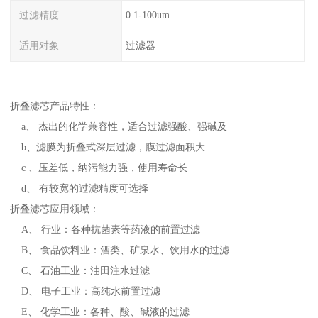
过滤精度
0.1-100um
适用对象
过滤器
折叠滤芯产品特性：
a、 杰出的化学兼容性，适合过滤强酸、强碱及
b、滤膜为折叠式深层过滤，膜过滤面积大
c 、压差低，纳污能力强，使用寿命长
d、 有较宽的过滤精度可选择
折叠滤芯应用领域：
A、 行业：各种抗菌素等药液的前置过滤
B、 食品饮料业：酒类、矿泉水、饮用水的过滤
C、 石油工业：油田注水过滤
D、 电子工业：高纯水前置过滤
E、 化学工业：各种、酸、碱液的过滤