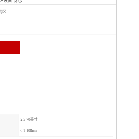
理设备
滤芯
禺区
2.5-70英寸
0.1-100um