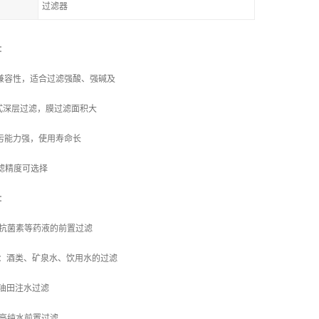
过滤器
特性：
学兼容性，适合过滤强酸、强碱及
式深层过滤，膜过滤面积大
纳污能力强，使用寿命长
过滤精度可选择
领域：
种抗菌素等药液的前置过滤
业：酒类、矿泉水、饮用水的过滤
：油田注水过滤
：高纯水前置过滤