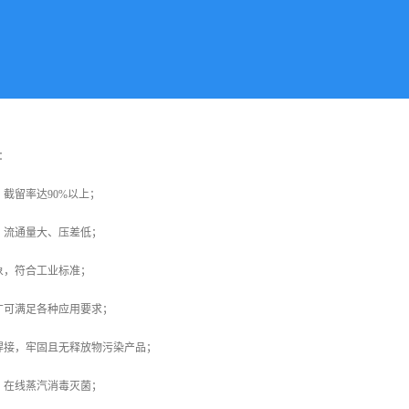
：
，截留率达90%以上；
、流通量大、压差低；
象，符合工业标准；
广可满足各种应用要求；
焊接，牢固且无释放物污染产品；
、在线蒸汽消毒灭菌；