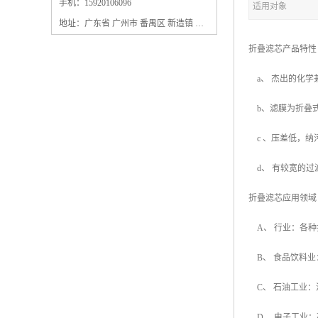
保安过滤器滤芯
手机：15920106096
适用对象
地址：广东省 广州市 番禺区 新造镇 新造镇石角咀街4号三楼之一
折叠滤芯产品
a、 杰出的化
b、滤膜为折叠
c 、压差低，
d、 有较宽的
折叠滤芯应用
A、 行业：各
B、 食品饮料
C、 石油工业
D、 电子工业