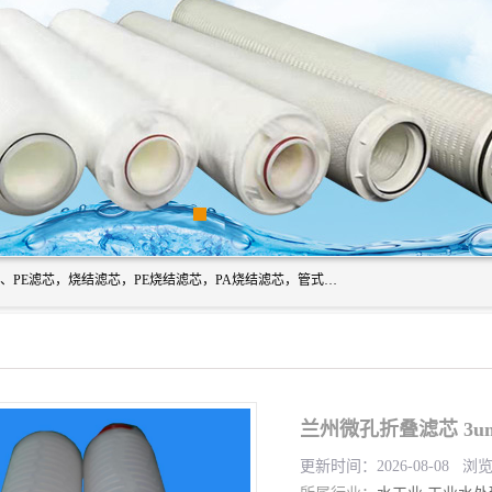
广州滤源过滤器材有限公司主营经营产品有：PTFE烧结滤芯、PE滤芯，烧结滤芯，PE烧结滤芯，PA烧结滤芯，管式膜支撑管，真空上料机滤芯，粉末烧结滤芯，止溢滤芯，吸头滤芯，湿化瓶滤芯、不锈钢烧结滤芯等。公司现拥有一批精干的管理人员和一支高素质的技术队伍，舒适优雅的办公环境和拥有全新现代化标准厂房。
兰州微孔折叠滤芯 3u
更新时间：2026-08-08 浏览