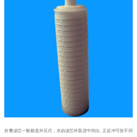
折叠滤芯一般都是外压式，水由滤芯外面进中间出, 正反冲可按不同