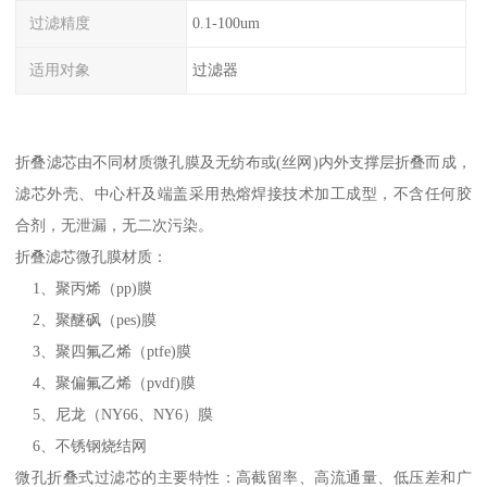
过滤精度
0.1-100um
适用对象
过滤器
折叠滤芯由不同材质微孔膜及无纺布或(丝网)内外支撑层折叠而成，
滤芯外壳、中心杆及端盖采用热熔焊接技术加工成型，不含任何胶
合剂，无泄漏，无二次污染。
折叠滤芯微孔膜材质：
1、聚丙烯（pp)膜
2、聚醚砜（pes)膜
3、聚四氟乙烯（ptfe)膜
4、聚偏氟乙烯（pvdf)膜
5、尼龙（NY66、NY6）膜
6、不锈钢烧结网
微孔折叠式过滤芯的主要特性：高截留率、高流通量、低压差和广