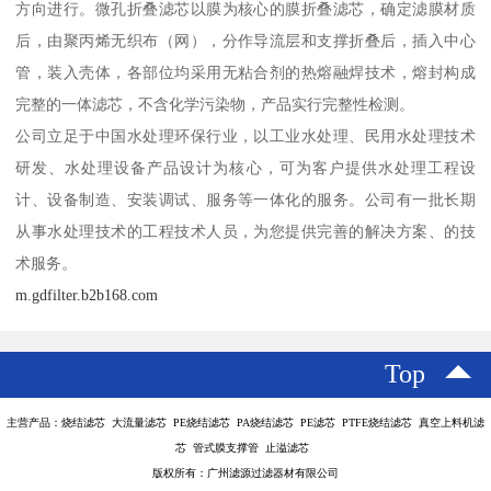
方向进行。微孔折叠滤芯以膜为核心的膜折叠滤芯，确定滤膜材质
后，由聚丙烯无织布（网），分作导流层和支撑折叠后，插入中心
管，装入壳体，各部位均采用无粘合剂的热熔融焊技术，熔封构成
完整的一体滤芯，不含化学污染物，产品实行完整性检测。
公司立足于中国水处理环保行业，以工业水处理、民用水处理技术
研发、水处理设备产品设计为核心，可为客户提供水处理工程设
计、设备制造、安装调试、服务等一体化的服务。公司有一批长期
从事水处理技术的工程技术人员，为您提供完善的解决方案、的技
术服务。
m.gdfilter.b2b168.com
Top
主营产品：烧结滤芯 大流量滤芯 PE烧结滤芯 PA烧结滤芯 PE滤芯 PTFE烧结滤芯 真空上料机滤
芯 管式膜支撑管 止溢滤芯
版权所有：广州滤源过滤器材有限公司