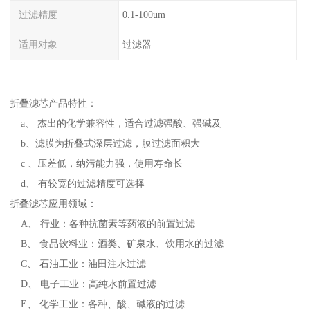
过滤精度
0.1-100um
适用对象
过滤器
折叠滤芯产品特性：
a、 杰出的化学兼容性，适合过滤强酸、强碱及
b、滤膜为折叠式深层过滤，膜过滤面积大
c 、压差低，纳污能力强，使用寿命长
d、 有较宽的过滤精度可选择
折叠滤芯应用领域：
A、 行业：各种抗菌素等药液的前置过滤
B、 食品饮料业：酒类、矿泉水、饮用水的过滤
C、 石油工业：油田注水过滤
D、 电子工业：高纯水前置过滤
E、 化学工业：各种、酸、碱液的过滤