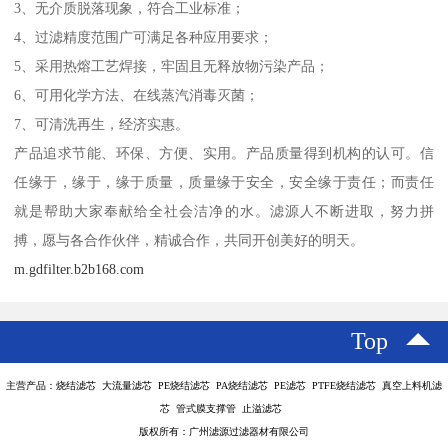
3、无介质脱落现象，符合工业标准；
4、过滤精度范围广可满足各种应用要求；
5、采用热熔工艺焊接，牢固且无释放物污染产品；
6、可用化学方法、在线蒸汽消毒灭菌；
7、可清洗再生，经济实惠。
产品追求节能、环保、方便、实用。产品质量得到机构的认可。信
任缘于，缘于，缘于质量，质量缘于安全，安全缘于责任；而责任
就是帮助大家奉献给全社会洁净的水。滤源人不断进取，努力拼
搏，愿与各合作伙伴，精诚合作，共同开创美好的明天。
m.gdfilter.b2b168.com
Top
主营产品：烧结滤芯 大流量滤芯 PE烧结滤芯 PA烧结滤芯 PE滤芯 PTFE烧结滤芯 真空上料机滤
芯 管式膜支撑管 止溢滤芯
版权所有：广州滤源过滤器材有限公司