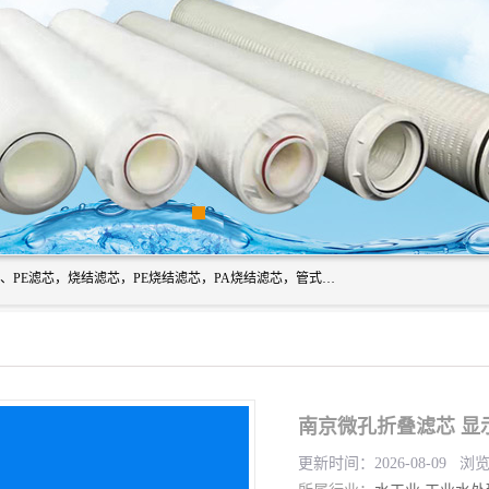
广州滤源过滤器材有限公司主营经营产品有：PTFE烧结滤芯、PE滤芯，烧结滤芯，PE烧结滤芯，PA烧结滤芯，管式膜支撑管，真空上料机滤芯，粉末烧结滤芯，止溢滤芯，吸头滤芯，湿化瓶滤芯、不锈钢烧结滤芯等。公司现拥有一批精干的管理人员和一支高素质的技术队伍，舒适优雅的办公环境和拥有全新现代化标准厂房。
南京微孔折叠滤芯 显
更新时间：2026-08-09 浏览