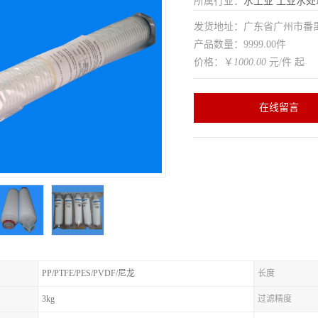
所属行业：
水工业
工业水处
发货地址：广东省广州市番
产品数量：9999.00件
价格：￥
1000.00
元/件 起
在线留言
PP/PTFE/PES/PVDF/尼龙
长度
3kg
过滤精度