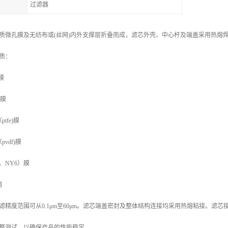
过滤器
质微孔膜及无纺布或(丝网)内外支撑层折叠而成，滤芯外壳、中心杆及端盖采用
质：
膜
)膜
fe)膜
vdf)膜
、NY6）膜
网
滤精度范围可从0.1μm至60μm。滤芯端盖密封及整体结构连接均采用热熔粘接。滤芯
整测试，以确保产品的性能稳定。