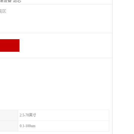
理设备
滤芯
禺区
2.5-70英寸
0.1-100um