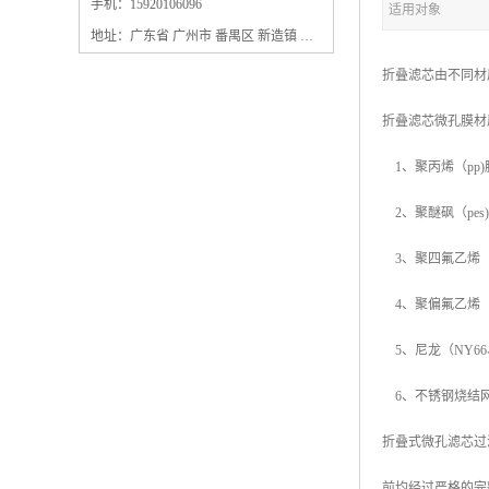
保安过滤器滤芯
手机：15920106096
适用对象
地址：广东省 广州市 番禺区 新造镇 新造镇石角咀街4号三楼之一
折叠滤芯由不同材
折叠滤芯微孔膜材
1、聚丙烯（pp)
2、聚醚砜（pes
3、聚四氟乙烯（pt
4、聚偏氟乙烯（p
5、尼龙（NY66
6、不锈钢烧结
折叠式微孔滤芯过
前均经过严格的完