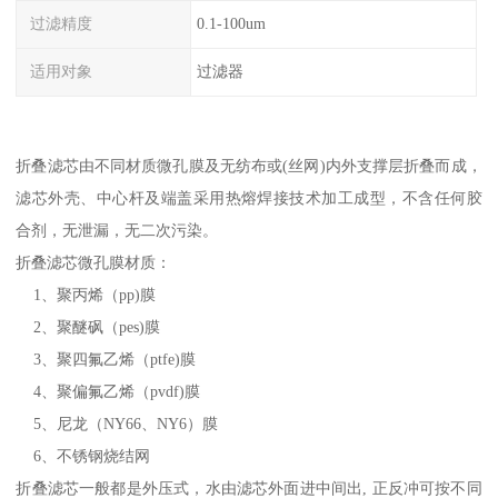
过滤精度
0.1-100um
适用对象
过滤器
折叠滤芯由不同材质微孔膜及无纺布或(丝网)内外支撑层折叠而成，
滤芯外壳、中心杆及端盖采用热熔焊接技术加工成型，不含任何胶
合剂，无泄漏，无二次污染。
折叠滤芯微孔膜材质：
1、聚丙烯（pp)膜
2、聚醚砜（pes)膜
3、聚四氟乙烯（ptfe)膜
4、聚偏氟乙烯（pvdf)膜
5、尼龙（NY66、NY6）膜
6、不锈钢烧结网
折叠滤芯一般都是外压式，水由滤芯外面进中间出, 正反冲可按不同