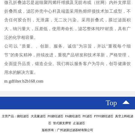
微孔折叠滤芯是超细聚丙烯纤维膜及无纺布或（丝网）内外支撑层
折叠而成，滤芯外壳中心杆及端盖采用热熔焊接技术加工成型，不
含任何胶合剂，无泄露，无二次污染。采用折叠式，膜过滤面积
大，纳污量大，压差低，使用寿命长，滤芯整体纯PP材质，具有广
泛的化学相容量。
公司以 "质量、、创新、服务、诚信”为宗旨，并以“重视每个细
节”的务实精神，持续改进，重视产品研发和技术革新，严格管理，
全面提升品质，锻造企业。我们将以服务客户为导向，创导健康饮
用水的解决方案。
m.gdfilter.b2b168.com
Top
主营产品：烧结滤芯 大流量滤芯 PE烧结滤芯 PA烧结滤芯 PE滤芯 PTFE烧结滤芯 真空上料机滤
芯 管式膜支撑管 止溢滤芯
版权所有：广州滤源过滤器材有限公司