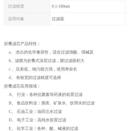
过滤精度
0.1-100um
适用对象
过滤器
折叠滤芯产品特性：
a、 杰出的化学兼容性，适合过滤强酸、强碱及
b、滤膜为折叠式深层过滤，膜过滤面积大
c 、压差低，纳污能力强，使用寿命长
d、 有较宽的过滤精度可选择
折叠滤芯应用领域：
A、 行业：各种抗菌素等药液的前置过滤
B、 食品饮料业：酒类、矿泉水、饮用水的过滤
C、 石油工业：油田注水过滤
D、 电子工业：高纯水前置过滤
E、 化学工业：各种、酸、碱液的过滤