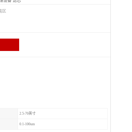
理设备
滤芯
禺区
2.5-70英寸
0.1-100um