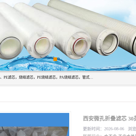
广州滤源过滤器材有限公司主营经营产品有：PTFE烧结滤芯、PE滤芯，烧结滤芯，PE烧结滤芯，PA烧结滤芯，管式膜支撑管，真空上料机滤芯，粉末烧结滤芯，止溢滤芯，吸头滤芯，湿化瓶滤芯、不锈钢烧结滤芯等。公司现拥有一批精干的管理人员和一支高素质的技术队伍，舒适优雅的办公环境和拥有全新现代化标准厂房。
西安微孔折叠滤芯 30
更新时间：2026-08-06 浏览