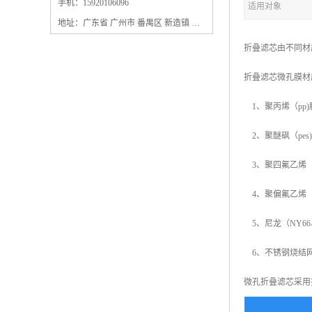
保安过滤器滤芯
手机：15920106096
适用对象
地址：广东省 广州市 番禺区 新造镇 新造镇石角咀街4号三楼之一
折叠滤芯由不同材
折叠滤芯微孔膜材
1、聚丙烯（pp)
2、聚醚砜（pes
3、聚四氟乙烯（pt
4、聚偏氟乙烯（p
5、尼龙（NY66
6、不锈钢烧结
微孔折叠滤芯采用