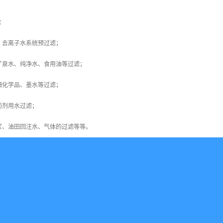
：
，去离子水系统预过滤；
矿泉水、纯净水、食用油等过滤；
细化学品、墨水等过滤；
药剂用水过滤；
浆、油田回注水、气体的过滤等等。