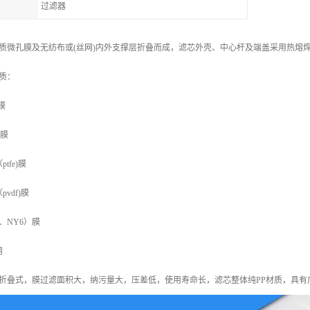
过滤器
质微孔膜及无纺布或(丝网)内外支撑层折叠而成，滤芯外壳、中心杆及端盖采用
质：
膜
)膜
fe)膜
vdf)膜
、NY6）膜
网
折叠式，膜过滤面积大，纳污量大，压差低，使用寿命长，滤芯整体纯PP材质，具有