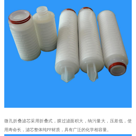
微孔折叠滤芯采用折叠式，膜过滤面积大，纳污量大，压差低，使
用寿命长，滤芯整体纯PP材质，具有广泛的化学相容量。