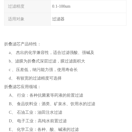
过滤精度
0.1-100um
适用对象
过滤器
折叠滤芯产品特性：
a、 杰出的化学兼容性，适合过滤强酸、强碱及
b、滤膜为折叠式深层过滤，膜过滤面积大
c 、压差低，纳污能力强，使用寿命长
d、 有较宽的过滤精度可选择
折叠滤芯应用领域：
A、 行业：各种抗菌素等药液的前置过滤
B、 食品饮料业：酒类、矿泉水、饮用水的过滤
C、 石油工业：油田注水过滤
D、 电子工业：高纯水前置过滤
E、 化学工业：各种、酸、碱液的过滤