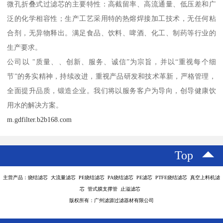
微孔折叠式过滤芯的主要特性：高截留率、高流通量、低压差和广
泛的化学相容性；生产工艺采用特的热熔焊接加工技术，无任何粘
合剂，无异物释出。满足食品、饮料、啤酒、化工、制药等行业的
生产要求。
公司以 "质量、、创新、服务、诚信”为宗旨，并以“重视每个细
节”的务实精神，持续改进，重视产品研发和技术革新，严格管理，
全面提升品质，锻造企业。我们将以服务客户为导向，创导健康饮
用水的解决方案。
m.gdfilter.b2b168.com
Top
主营产品：烧结滤芯 大流量滤芯 PE烧结滤芯 PA烧结滤芯 PE滤芯 PTFE烧结滤芯 真空上料机滤
芯 管式膜支撑管 止溢滤芯
版权所有：广州滤源过滤器材有限公司