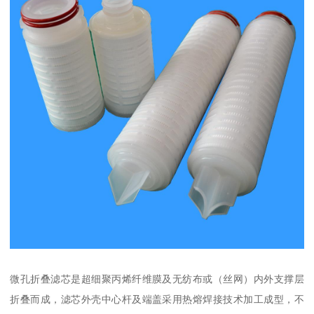
微孔折叠滤芯是超细聚丙烯纤维膜及无纺布或（丝网）内外支撑层
折叠而成，滤芯外壳中心杆及端盖采用热熔焊接技术加工成型，不