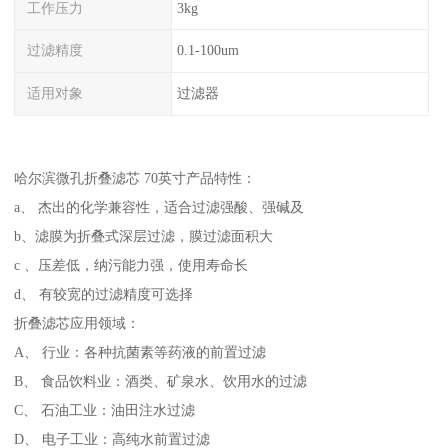
工作压力
3kg
过滤精度
0.1-100um
适用对象
过滤器
哈尔滨微孔折叠滤芯 70英寸
产品特性：
a、 杰出的化学兼容性，适合过滤强酸、强碱及
b、滤膜为折叠式深层过滤，膜过滤面积大
c 、压差低，纳污能力强，使用寿命长
d、 有较宽的过滤精度可选择
折叠滤芯应用领域：
A、 行业：各种抗菌素等药液的前置过滤
B、 食品饮料业：酒类、矿泉水、饮用水的过滤
C、 石油工业：油田注水过滤
D、 电子工业：高纯水前置过滤