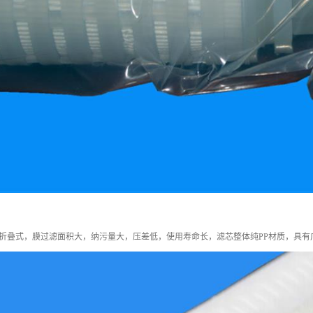
折叠式，膜过滤面积大，纳污量大，压差低，使用寿命长，滤芯整体纯PP材质，具有