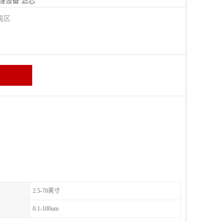
理设备
滤芯
禺区
2.5-70英寸
0.1-100um