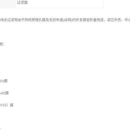
过滤器
 纯水过滤用
由不同材质微孔膜及无纺布或(丝网)内外支撑层折叠而成，滤芯外壳、
质：
e)膜
df)膜
NY6）膜
：