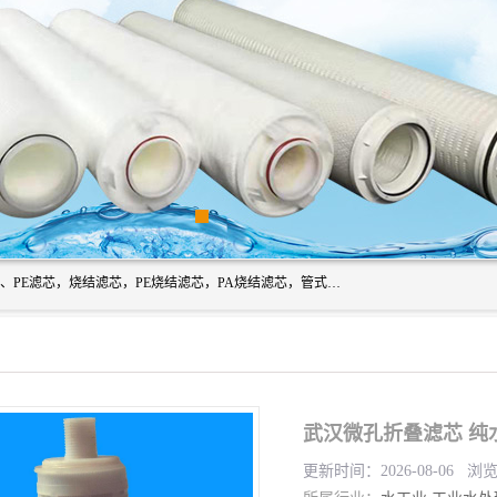
广州滤源过滤器材有限公司主营经营产品有：PTFE烧结滤芯、PE滤芯，烧结滤芯，PE烧结滤芯，PA烧结滤芯，管式膜支撑管，真空上料机滤芯，粉末烧结滤芯，止溢滤芯，吸头滤芯，湿化瓶滤芯、不锈钢烧结滤芯等。公司现拥有一批精干的管理人员和一支高素质的技术队伍，舒适优雅的办公环境和拥有全新现代化标准厂房。
武汉微孔折叠滤芯 纯
更新时间：2026-08-06 浏览