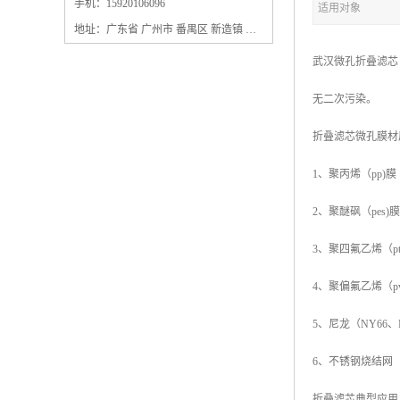
保安过滤器滤芯
手机：15920106096
适用对象
地址：广东省 广州市 番禺区 新造镇 新造镇石角咀街4号三楼之一
武汉微孔折叠滤芯
无二次污染。
折叠滤芯微孔膜材
1、聚丙烯（pp)膜
2、聚醚砜（pes)膜
3、聚四氟乙烯（ptf
4、聚偏氟乙烯（pv
5、尼龙（NY66、
6、不锈钢烧结网
折叠滤芯典型应用