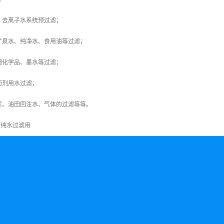
，去离子水系统预过滤；
矿泉水、纯净水、食用油等过滤；
细化学品、墨水等过滤；
药剂用水过滤；
浆、油田回注水、气体的过滤等等。
 纯水过滤用