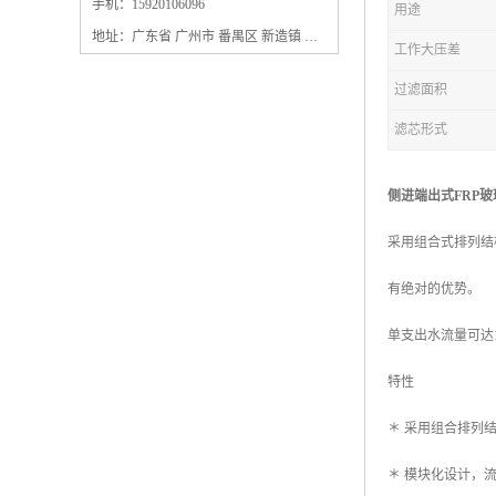
保安过滤器滤芯
手机：15920106096
用途
地址：广东省 广州市 番禺区 新造镇 新造镇石角咀街4号三楼之一
工作大压差
过滤面积
滤芯形式
侧进端出式FRP
采用组合式排列结
有绝对的优势。
单支出水流量可达
特性
＊ 采用组合排
＊ 模块化设计，