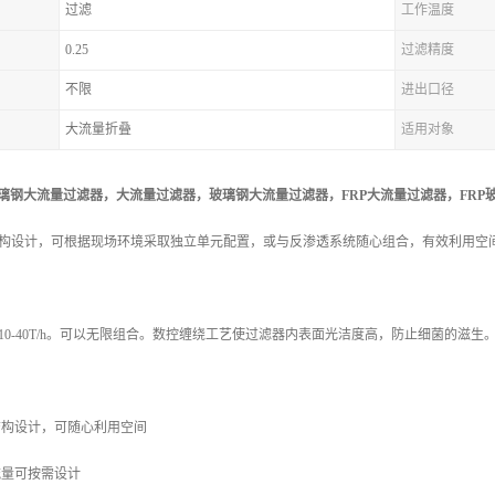
过滤
工作温度
0.25
过滤精度
不限
进出口径
大流量折叠
适用对象
玻璃钢大流量过滤器，
大流量过滤器，
玻璃钢大流量过滤器，
FRP大流量过滤器，
FR
构设计，可根据现场环境采取独立单元配置，或与反渗透系统随心组合，有效利用空间
10-40T/h。可以无限组合。数控缠绕工艺使过滤器内表面光洁度高，防止细菌的滋生
列结构设计，可随心利用空间
流量可按需设计