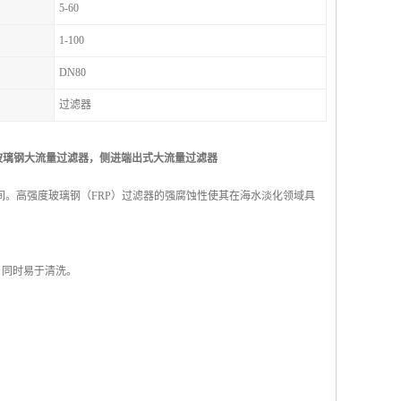
5-60
1-100
DN80
过滤器
P玻璃钢大流量过滤器
，
侧进端出式
大流量过滤器
。高强度玻璃钢（FRP）过滤器的强腐蚀性使其在海水淡化领域具
。同时易于清洗。