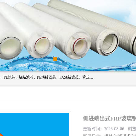
广州滤源过滤器材有限公司主营经营产品有：PTFE烧结滤芯、PE滤芯，烧结滤芯，PE烧结滤芯，PA烧结滤芯，管式膜支撑管，真空上料机滤芯，粉末烧结滤芯，止溢滤芯，吸头滤芯，湿化瓶滤芯、不锈钢烧结滤芯等。公司现拥有一批精干的管理人员和一支高素质的技术队伍，舒适优雅的办公环境和拥有全新现代化标准厂房。
侧进端出式FRP玻璃
更新时间：2026-08-06 浏览