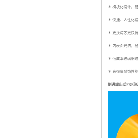
＊ 模块化设计，
＊ 快捷、人性化
＊ 更换滤芯更快
＊ 内表面光洁，
＊ 低成本玻璃钢
＊ 高强度耐蚀性
侧进端出式FRP