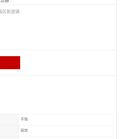
过滤器
禺区新造镇
不限
高效