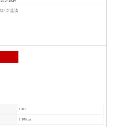
烧结过滤芯
禺区新造镇
1500
1-100um