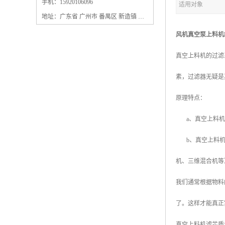
保安过滤器滤芯
手机：15920106096
适用对象
地址：广东省 广州市 番禺区 新造镇 新造镇石角咀街4号三楼之一
风机真空泵上料机
真空上料机的过滤
素，过滤器无疑是
原理特点：
a、真空上料机是
b、真空上料机能
机、三维混合机等
我们通常根据物料
了。这样才能真正
真空上料机滤芯质