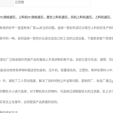
过滤器
PE烧结滤
芯，
上料机PE烧结滤芯，
真空上料机
滤芯
，
风机上料机
滤芯
，
上料机滤芯
，
系统的好坏一直是粉体厂家zui关注的问题。选择一款好的滤芯对真空上料机的生产
其中的一种。如何选择一款性价比高合适自己的工况的过滤设备，下面就来做个简单
在广泛吸收国外同类产品的基础上开发研制的新产品，目前它是为先进、理想、完
自动地将各种物料输送到包装机、压片机、胶囊填充机、注塑机、粉碎机等料斗中，
）中，减轻了工人劳动强度，解决了加料时粉尘外溢等问题，是制药厂、食品厂通过g
的颗粒大小进行选择，对于颗粒较大的物料，可选择过滤精度较大的过滤器，反之对
实现无尘化操作，达到提高产品质量的目的。
量的鉴别方法：