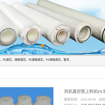
广州滤源过滤器材有限公司主营经营产品有：PTFE烧结滤芯、PE滤芯，烧结滤芯，PE烧结滤芯，PA烧结滤芯，管式膜支撑管，真空上料机滤芯，粉末烧结滤芯，止溢滤芯，吸头滤芯，湿化瓶滤芯、不锈钢烧结滤芯等。公司现拥有一批精干的管理人员和一支高素质的技术队伍，舒适优雅的办公环境和拥有全新现代化标准厂房。
风机真空泵上料机PE
更新时间：2026-08-06 浏览