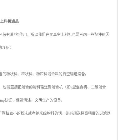
上料机滤芯
和环保有着*的作用，所以我们在买真空上料机也要考虑一些配件的因
的介绍：
善的粉状料、粒状料、粉粒料混合料的真空输送设备。
也能直接把混合的物料输送到混合机（如v型混合机、二维混合
mp认证、促进清洁、文明生产的设备。
于颗粒较小的粉末或者纳米级物料的话，则必须选择高精度的过滤器