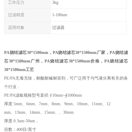
工作压力
3kg
过滤精度
1-100um
适用对象
过滤器
PA烧结滤芯38*1500mm，
PA烧结滤芯38*1500mm
厂家，
PA烧结滤
芯38*1500mm
广州，
PA烧结滤芯38*1500mm
价格，
PA烧结滤芯
38*1500mm
工艺
PE/PA无毒无味，耐酸耐碱耐容剂，可广泛用于与气液分离有关的各
个行业．
PE/PA滤板规格型号直径:∮10mm~∮1000mm
厚度:5mm、6mm、7mm、8mm、9mm、10mm、11mm、12
mm、13mm、14mm、15mm、、30mm
厚度:0.3um-50um，
目数：400目/英寸