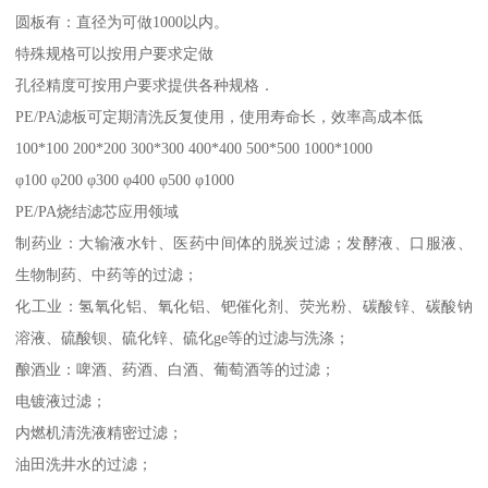
圆板有：直径为可做1000以内。
特殊规格可以按用户要求定做
孔径精度可按用户要求提供各种规格．
PE/PA滤板可定期清洗反复使用，使用寿命长，效率高成本低
100*100 200*200 300*300 400*400 500*500 1000*1000
φ100 φ200 φ300 φ400 φ500 φ1000
PE/PA烧结滤芯应用领域
制药业：大输液水针、医药中间体的脱炭过滤；发酵液、口服液、
生物制药、中药等的过滤；
化工业：氢氧化铝、氧化铝、钯催化剂、荧光粉、碳酸锌、碳酸钠
溶液、硫酸钡、硫化锌、硫化ge等的过滤与洗涤；
酿酒业：啤酒、药酒、白酒、葡萄酒等的过滤；
电镀液过滤；
内燃机清洗液精密过滤；
油田洗井水的过滤；