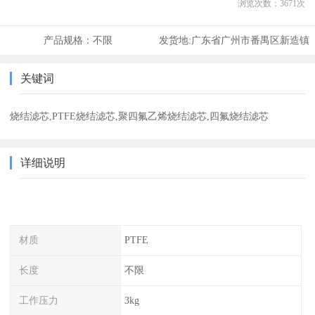
浏览次数：
3671
次
产品规格：
不限
发货地:
广东省广州市番禺区新造镇
关键词
烧结滤芯,PTFE烧结滤芯,聚四氟乙烯烧结滤芯,四氟烧结滤芯
详细说明
材质
PTFE
长度
不限
工作压力
3kg