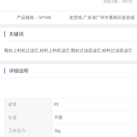
浏览次数：
3997
次
产品规格：
50*600
发货地:
广东省广州市番禺区新造镇
关键词
颗粒上料机过滤芯,粉料上料机滤芯,颗粒过滤器滤芯,粉料过滤器滤芯
详细说明
材质
PE
长度
不限
工作压力
3kg