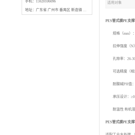
保安过滤器滤芯
手机：15920106096
适用对象
地址：广东省 广州市 番禺区 新造镇 新造镇石角咀街4号三楼之一
PES管式膜PE支
规格（mm）：10*5*19
拉伸强度（N）：
孔隙率：26-3
可选精度（相对精度）
耐酸碱PH值：2
承压设计：≥0.6
耐温性:有机溶剂
PES管式膜PE支
适配工业水处理、