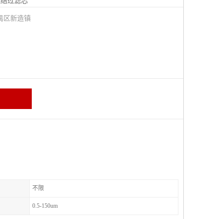
烧结过滤芯
禺区新造镇
不限
0.5-150um