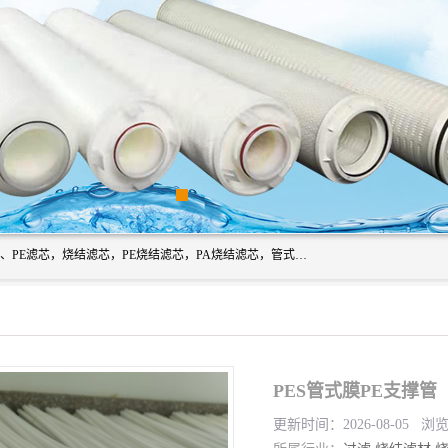
广州滤源过滤器材有限公司主营经营产品有：PTFE烧结滤芯、PE滤芯，烧结滤芯，PE烧结滤芯，PA烧结滤芯，管式膜支撑管，真空上料机滤芯，粉末烧结滤芯，止溢滤芯，吸头滤芯，湿化瓶滤芯、不锈钢烧结滤芯等。公司现拥有一批精干的管理人员和一支高素质的技术队伍，舒适优雅的办公环境和拥有全新现代化标准厂房。
PES管式膜PE支撑管
更新时间：2026-08-05 浏