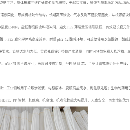
结工艺，整体形成三维连通均匀多孔结构，无粘接接缝，管壁孔隙率稳定 26%–30%，可选
液渗透镶嵌固化，形成机械咬合结构，长期高压错流、气水反洗不易脱层起皮，从根源解
，拉伸强度≥510N，能抵御高固含料液冲刷，避免 PES 薄层受压塌陷破损，有效延长膜元件
撑管
与 PES 膜化学体系高度兼容，耐受 pH2–12 酸碱环境，可反复使用次氯酸钠
 洁净要求。管材透水阻力低，贯通孔道提升整体产水通量，同时可预截留粗大悬浮物，减
φ13×8、φ34×25 等主流尺寸，长度可按需定制，**匹配 61 芯、半英寸管式膜组
业：工业领域用于垃圾渗滤液、电镀废水、脱硫高盐废水、乳化液处理；生物制药用
 HDPE、PP 管材，其耐磨、抗腐蚀、抗老化性能大幅提升，无毒安全、再生性能优异