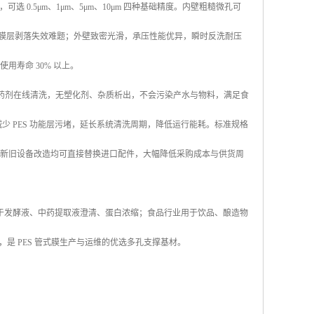
 0.5μm、1μm、5μm、10μm 四种基础精度。内壁粗糙微孔可
决膜层剥落失效难题；外壁致密光滑，承压性能优异，瞬时反洗耐压
使用寿命 30% 以上。
、酸碱药剂在线清洗，无塑化剂、杂质析出，不会污染产水与物料，满足食
少 PES 功能层污堵，延长系统清洗周期，降低运行能耗。标准规格
件生产线，新旧设备改造均可直接替换进口配件，大幅降低采购成本与供货周
于发酵液、中药提取液澄清、蛋白浓缩；食品行业用于饮品、酿造物
，是 PES 管式膜生产与运维的优选多孔支撑基材。