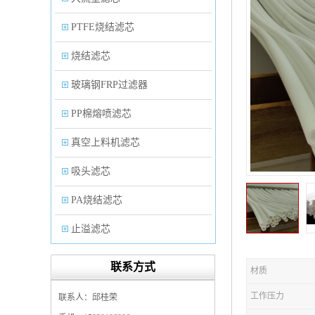
PTFE烧结滤芯
烧结滤芯
玻璃钢FRP过滤器
PP棉熔喷滤芯
真空上料机滤芯
吸头滤芯
PA烧结滤芯
止溢滤芯
PP塑料过滤器
联系方式
材质
微孔折叠滤芯
工作压力
联系人：邱桂荣