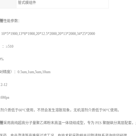
管式膜组件
撑管
性能参数：
00,13*8*1900,20*12.5*2000,20*13*2000,34*25*2000
≥510
0%
：0.5um,1um,5um,10um
-12
Mpa
介质低于60°C使用，不然会发生溶胀现象，无机溶剂介质低于90°C使用。
撑管
采用高纯超高分子量聚乙烯粉末高温一体烧结成型，专为 PES 聚醚砜分离层配套，是
医药、食品澄清等高难度过滤工况。有技术和采购相关问题请联系咨询找邱经理。