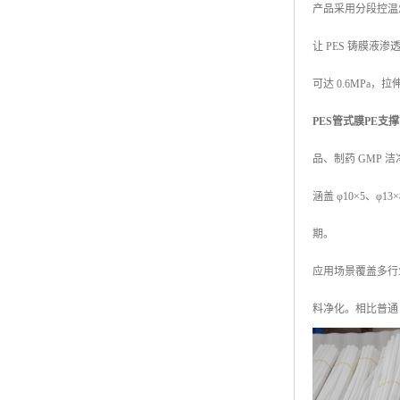
产品采用分段控温烧
让 PES 铸膜
可达 0.6MPa
PES管式膜PE支
品、制药 GMP
涵盖 φ10×5、
期。
应用场景覆盖多行
料净化。相比普通