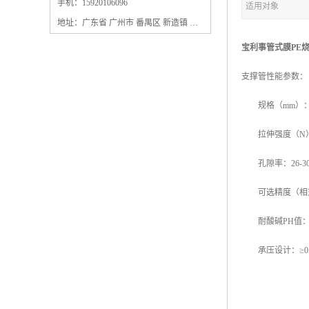
保安过滤器滤芯
手机：15920106096
适用对象
地址：广东省 广州市 番禺区 新造镇 新造镇石角咀街4号三楼之一
宝利事管式膜PE
支撑管性能参数：
规格（mm）：10*5*19
拉伸强度（N）：
孔隙率：26-3
可选精度（相对精度）
耐酸碱PH值：2
承压设计：≥0.6