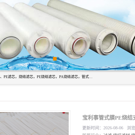
广州滤源过滤器材有限公司主营经营产品有：PTFE烧结滤芯、PE滤芯，烧结滤芯，PE烧结滤芯，PA烧结滤芯，管式膜支撑管，真空上料机滤芯，粉末烧结滤芯，止溢滤芯，吸头滤芯，湿化瓶滤芯、不锈钢烧结滤芯等。公司现拥有一批精干的管理人员和一支高素质的技术队伍，舒适优雅的办公环境和拥有全新现代化标准厂房。
宝利事管式膜PE烧结
更新时间：2026-08-06 浏