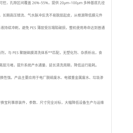
隙区间覆盖 26%–55%，提供 20μm–100μm 多种基底孔径
膜，长期高压错流、气水脉冲反洗不易脱层起皮，从根源降低膜元件
料液持续冲刷，避免 PES 薄层受压塌陷破损，整机使用寿命达到普通
药剂，与 PES 聚醚砜膜清洗体系**匹配，无塑化剂、杂质析出，食
分离层污堵，提升系统产水通量、延长清洗周期，降低运行能耗。
标准，互换性强。产品主要应用于电厂脱硫废水、电镀重金属废水、垃圾渗
接替换宝利事原装件，参数、尺寸完全对标，大幅降低设备生产与运维