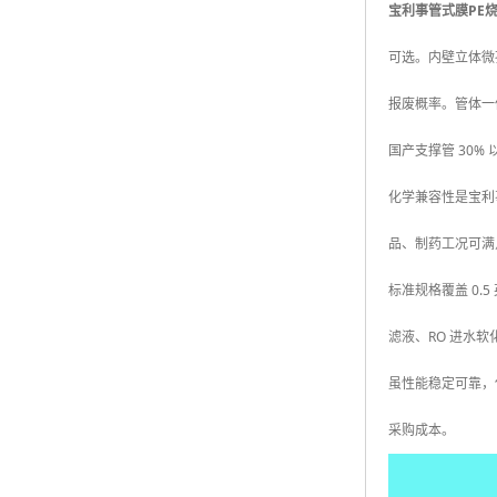
宝利事管式膜PE
可选。内壁立体微
报废概率。管体一体
国产支撑管 30% 
化学兼容性是宝利事
品、制药工况可满
标准规格覆盖 0.
滤液、RO 进水
虽性能稳定可靠，
采购成本。