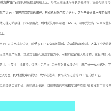
烧结支撑管
产品依托梯度控温烧结工艺，形成三维连通海绵状多孔结构，管壁孔隙均匀可控，孔
孔可让 PES 铸膜液深度渗透镶嵌，形成机械锚固复合结构，区别于普通管材表面覆
无缝无粘接缝，拉伸强度高，瞬时反洗承压可达 0.6MPa，可承受较高 5% 固含量
以上。
 PE 支撑管核心优势，耐受 pH0–14 全区间酸碱、次氯酸钠氧化剂、各类工业清洗
足洁净生产标准。贯通式低阻孔道透水阻力小，可提前截留粗大悬浮物，减轻 PES 
5 英寸、1 英寸主流管径，适配 1 芯至 61 芯全系列管式膜组件，原厂统一公差
软化预处理，同时适配中药提取、发酵液澄清、食品饮品过滤等 PES 管式膜工艺。
但原装进口货期长、采购成本偏高，目前市面已有高精度国产烧结 PE 支撑管可直