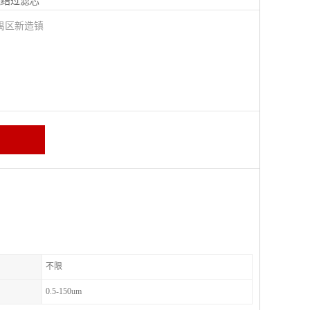
烧结过滤芯
禺区新造镇
不限
0.5-150um